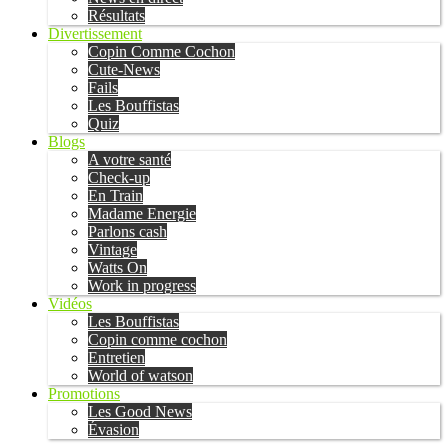
Résultats
Divertissement
Copin Comme Cochon
Cute-News
Fails
Les Bouffistas
Quiz
Blogs
A votre santé
Check-up
En Train
Madame Energie
Parlons cash
Vintage
Watts On
Work in progress
Vidéos
Les Bouffistas
Copin comme cochon
Entretien
World of watson
Promotions
Les Good News
Évasion