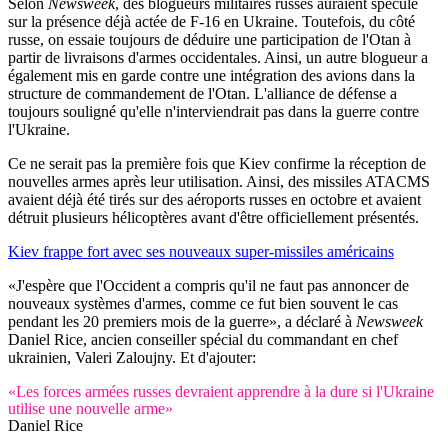
Selon
Newsweek
, des blogueurs militaires russes auraient spéculé
sur la présence déjà actée de F-16 en Ukraine. Toutefois, du côté
russe, on essaie toujours de déduire une participation de l'Otan à
partir de livraisons d'armes occidentales. Ainsi, un autre blogueur a
également mis en garde contre une intégration des avions dans la
structure de commandement de l'Otan. L'alliance de défense a
toujours souligné qu'elle n'interviendrait pas dans la guerre contre
l'Ukraine.
Ce ne serait pas la première fois que Kiev confirme la réception de
nouvelles armes après leur utilisation. Ainsi, des missiles ATACMS
avaient déjà été tirés sur des aéroports russes en octobre et avaient
détruit plusieurs hélicoptères avant d'être officiellement présentés.
Kiev frappe fort avec ses nouveaux super-missiles américains
«J'espère que l'Occident a compris qu'il ne faut pas annoncer de
nouveaux systèmes d'armes, comme ce fut bien souvent le cas
pendant les 20 premiers mois de la guerre», a déclaré à
Newsweek
Daniel Rice, ancien conseiller spécial du commandant en chef
ukrainien, Valeri Zaloujny. Et d'ajouter:
«Les forces armées russes devraient apprendre à la dure si l'Ukraine
utilise une nouvelle arme»
Daniel Rice