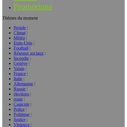
Promotions
Thèmes du moment
People
Climat
Météo
Etats-Unis
Football
Réseaux sociaux
Incendie
Genève
Valais
France
Italie
Allemagne
Russie
élections
route
Canicule
Police
Politique
Justice
Violence