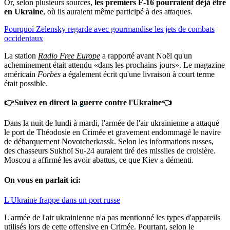
Or, selon plusieurs sources,
les premiers F-16 pourraient déjà être
en Ukraine
, où ils auraient même participé à des attaques.
Pourquoi Zelensky regarde avec gourmandise les jets de combats
occidentaux
La station
Radio Free Europe
a rapporté avant Noël qu'un
acheminement était attendu «dans les prochains jours». Le magazine
américain
Forbes
a également écrit qu'une livraison à court terme
était possible.
👉Suivez en direct la guerre contre l'Ukraine👈
Dans la nuit de lundi à mardi, l'armée de l'air ukrainienne a attaqué
le port de Théodosie en Crimée et gravement endommagé le navire
de débarquement Novotcherkassk. Selon les informations russes,
des chasseurs Sukhoï Su-24 auraient tiré des missiles de croisière.
Moscou a affirmé les avoir abattus, ce que Kiev a démenti.
On vous en parlait ici:
L'Ukraine frappe dans un port russe
L'armée de l'air ukrainienne n'a pas mentionné les types d'appareils
utilisés lors de cette offensive en Crimée. Pourtant, selon le