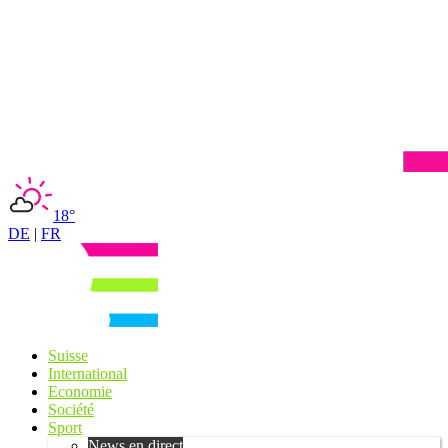
18°
DE
|
FR
Suisse
International
Economie
Société
Sport
News en direct