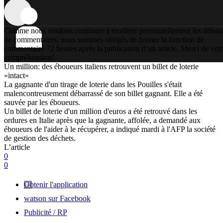
Comme nous voulons continuer à modérer personnellement les débats
de commentaires, nous sommes obligés de fermer la fonction de
commentaire 72 heures après la publication d’un article. Merci de vot
compréhension!
Un million: des éboueurs italiens retrouvent un billet de loterie
«intact»
La gagnante d'un tirage de loterie dans les Pouilles s'était
malencontreusement débarrassé de son billet gagnant. Elle a été
sauvée par les éboueurs.
Un billet de loterie d'un million d'euros a été retrouvé dans les
ordures en Italie après que la gagnante, affolée, a demandé aux
éboueurs de l'aider à le récupérer, a indiqué mardi à l'AFP la société
de gestion des déchets.
L’article
0
0
Obtenir l'application
watson sur Facebook
Publicité / RP