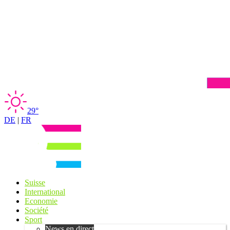
29°
DE
|
FR
Suisse
International
Economie
Société
Sport
News en direct