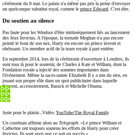
cérémonie du 8 mai. Le palais n'a même pas pris la peine d'envoyer
un quelconque substitut royal, comme le
prince Edward
. C'est dire.
Du soutien au silence
Pas faute pour les Windsor d'être intrinsèquement liés au lancement
des Jeux Invictus. A l'époque, la tornade Meghan n'a pas encore
pointé le bout de son nez, Harry est encore un prince investi et
obéissant. Un membre actif de la team royale à part entière.
En septembre 2014, lors de la cérémonie d'ouverture à Londres, ils
sont tous là pour le soutenir, de Charles à Kate et William, dont la
Fondation royale a injecté des sommes importantes dans
l'événement. Même la sacro-sainte Elizabeth II y a mis du sien, en
jouant son propre rôle dans un spot publicitaire dans laquelle
figurent, accessoirement, Barack et Michelle Obama.
Juste pour le plaisir...
Vidéo:
YouTube/The Royal Family
Un courtisan affirme alors au
Telegraph
: «Le prince William et
Catherine ont toujours soutenu les efforts de Harry pour créer
Invictus. Ils sont ravis que ce soit un succès.»