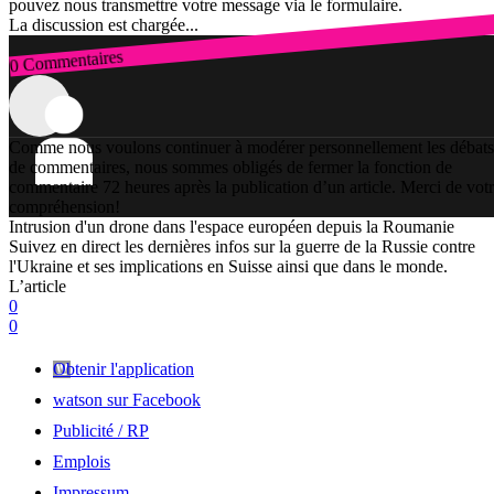
pouvez nous transmettre votre message via le formulaire.
La discussion est chargée...
0 Commentaires
Connexion
Comme nous voulons continuer à modérer personnellement les débats
de commentaires, nous sommes obligés de fermer la fonction de
commentaire 72 heures après la publication d’un article. Merci de vot
compréhension!
Intrusion d'un drone dans l'espace européen depuis la Roumanie
Suivez en direct les dernières infos sur la guerre de la Russie contre
l'Ukraine et ses implications en Suisse ainsi que dans le monde.
L’article
0
0
Obtenir l'application
watson sur Facebook
Publicité / RP
Emplois
Impressum