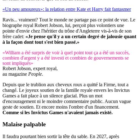
«Un peu amoureux»: la relation entre Kate et Harry fait fantasmer
Ravis... vraiment? Tout le monde ne partage pas ce point de vue. Le
biographe royal Robert Jobson, lui, perçoit plus volontiers une
pointe d'envie chez l'héritier du trône d'Angleterre vis-à-vis de son
frère cadet:
«Je pense qu'il y a un certain degré de jalousie quant
à la façon dont tout s'est bien passé.»
«William a été surpris de voir à quel point tout ça a été un succès,
combien d'argent y a été investi et combien de gouvernements se
sont impliqués»
Robert Jobson, expert royal,
au magazine
People
.
Depuis que le trublion aux cheveux roux a quitté la Firme, tout a
changé. Le joyeux soutien de la famille royale envers les Invictus
Games a fait place à un silence glacial. Plus un mot
d'encouragement ni le moindre commentaire public. Aucun vague
geste de soutien. Et encore moins l'ombre d'un financement.
Comme si les Invictus Games n'avaient jamais existé.
Malaise palpable
Il faudra pourtant bien sortir la tête du sable. En 2027, après