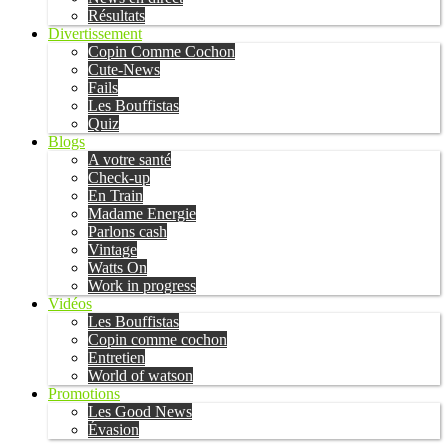
Résultats
Divertissement
Copin Comme Cochon
Cute-News
Fails
Les Bouffistas
Quiz
Blogs
A votre santé
Check-up
En Train
Madame Energie
Parlons cash
Vintage
Watts On
Work in progress
Vidéos
Les Bouffistas
Copin comme cochon
Entretien
World of watson
Promotions
Les Good News
Évasion