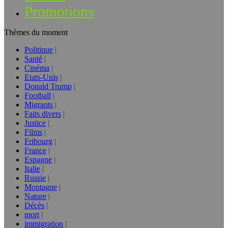
Promotions
Thèmes du moment
Politique
Santé
Cinéma
Etats-Unis
Donald Trump
Football
Migrants
Faits divers
Justice
Films
Fribourg
France
Espagne
Italie
Russie
Montagne
Nature
Décès
mort
immigration