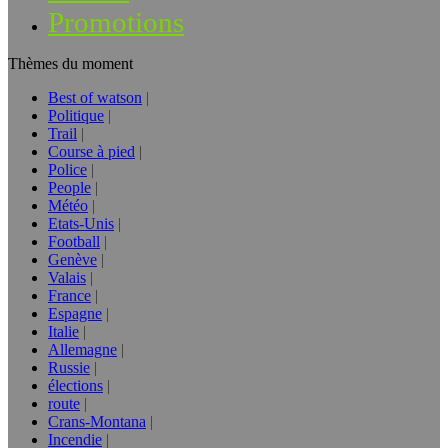
Promotions
Thèmes du moment
Best of watson
Politique
Trail
Course à pied
Police
People
Météo
Etats-Unis
Football
Genève
Valais
France
Espagne
Italie
Allemagne
Russie
élections
route
Crans-Montana
Incendie