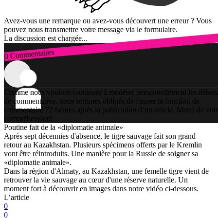
Avez-vous une remarque ou avez-vous découvert une erreur ? Vous
pouvez nous transmettre votre message via le formulaire.
La discussion est chargée...
0 Commentaires
Connexion
Comme nous voulons continuer à modérer personnellement les débats
de commentaires, nous sommes obligés de fermer la fonction de
commentaire 72 heures après la publication d’un article. Merci de vot
compréhension!
Poutine fait de la «diplomatie animale»
Après sept décennies d'absence, le tigre sauvage fait son grand
retour au Kazakhstan. Plusieurs spécimens offerts par le Kremlin
vont être réintroduits. Une manière pour la Russie de soigner sa
«diplomatie animale».
Dans la région d'Almaty, au Kazakhstan, une femelle tigre vient de
retrouver la vie sauvage au cœur d'une réserve naturelle. Un
moment fort à découvrir en images dans notre vidéo ci-dessous.
L’article
0
0