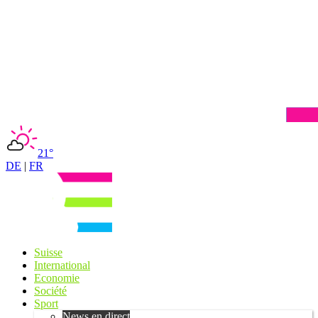
21°
DE
|
FR
Suisse
International
Economie
Société
Sport
News en direct