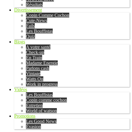
Résultats
Divertissement
Copin Comme Cochon
Cute-News
Fails
Les Bouffistas
Quiz
Blogs
A votre santé
Check-up
En Train
Madame Energie
Parlons cash
Vintage
Watts On
Work in progress
Vidéos
Les Bouffistas
Copin comme cochon
Entretien
World of watson
Promotions
Les Good News
Évasion