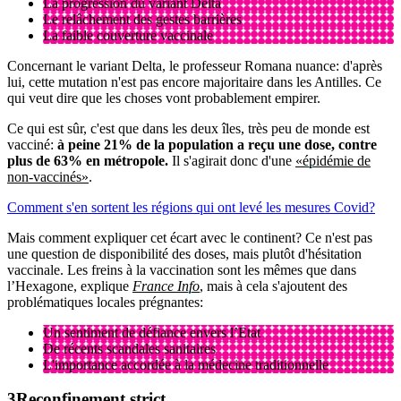
La progression du variant Delta
Le relâchement des gestes barrières
La faible couverture vaccinale
Concernant le variant Delta, le professeur Romana nuance: d'après
lui, cette mutation n'est pas encore majoritaire dans les Antilles. Ce
qui veut dire que les choses vont probablement empirer.
Ce qui est sûr, c'est que dans les deux îles, très peu de monde est
vacciné:
à peine 21% de la population a reçu une dose, contre
plus de 63% en métropole.
Il s'agirait donc d'une
«épidémie de
non-vaccinés»
.
Comment s'en sortent les régions qui ont levé les mesures Covid?
Mais comment expliquer cet écart avec le continent? Ce n'est pas
une question de disponibilité des doses, mais plutôt d'hésitation
vaccinale. Les freins à la vaccination sont les mêmes que dans
l’Hexagone, explique
France Info
, mais à cela s'ajoutent des
problématiques locales prégnantes:
Un sentiment de défiance envers l’Etat
De récents scandales sanitaires
L'importance accordée à la médecine traditionnelle
Reconfinement strict