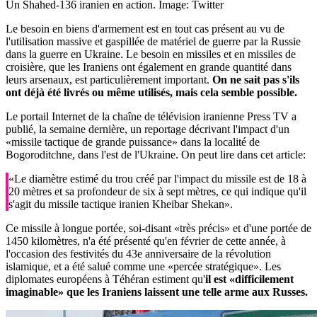
Un Shahed-136 iranien en action.
Image: Twitter
Le besoin en biens d'armement est en tout cas présent au vu de
l'utilisation massive et gaspillée de matériel de guerre par la Russie
dans la guerre en Ukraine. Le besoin en missiles et en missiles de
croisière, que les Iraniens ont également en grande quantité dans
leurs arsenaux, est particulièrement important.
On ne sait pas s'ils
ont déjà été livrés ou même utilisés, mais cela semble possible.
Le portail Internet de la chaîne de télévision iranienne Press TV a
publié, la semaine dernière, un reportage décrivant l'impact d'un
«missile tactique de grande puissance» dans la localité de
Bogoroditchne, dans l'est de l'Ukraine. On peut lire dans cet article:
«Le diamètre estimé du trou créé par l'impact du missile est de 18 à
20 mètres et sa profondeur de six à sept mètres, ce qui indique qu'il
s'agit du missile tactique iranien Kheibar Shekan».
Ce missile à longue portée, soi-disant «très précis» et d'une portée de
1450 kilomètres, n'a été présenté qu'en février de cette année, à
l'occasion des festivités du 43e anniversaire de la révolution
islamique, et a été salué comme une «percée stratégique». Les
diplomates européens à Téhéran estiment qu'
il est «difficilement
imaginable» que les Iraniens laissent une telle arme aux Russes.