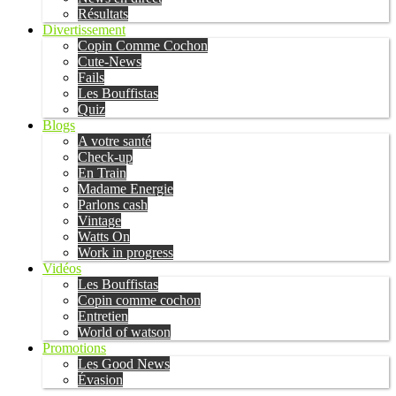
Résultats
Divertissement
Copin Comme Cochon
Cute-News
Fails
Les Bouffistas
Quiz
Blogs
A votre santé
Check-up
En Train
Madame Energie
Parlons cash
Vintage
Watts On
Work in progress
Vidéos
Les Bouffistas
Copin comme cochon
Entretien
World of watson
Promotions
Les Good News
Évasion