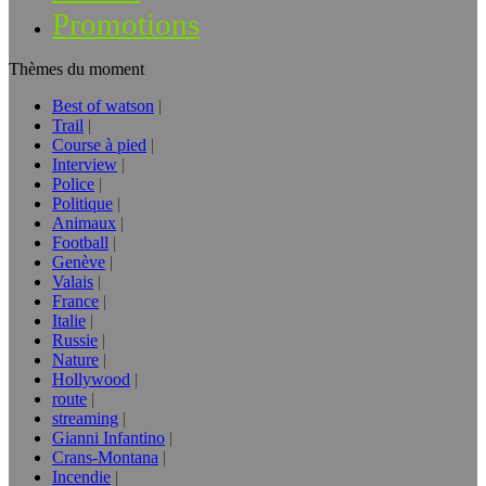
Promotions
Thèmes du moment
Best of watson
Trail
Course à pied
Interview
Police
Politique
Animaux
Football
Genève
Valais
France
Italie
Russie
Nature
Hollywood
route
streaming
Gianni Infantino
Crans-Montana
Incendie