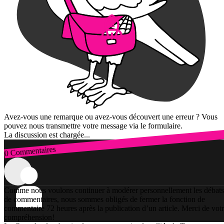
Avez-vous une remarque ou avez-vous découvert une erreur ? Vous
pouvez nous transmettre votre message via le formulaire.
La discussion est chargée...
0 Commentaires
Connexion
Comme nous voulons continuer à modérer personnellement les débats
de commentaires, nous sommes obligés de fermer la fonction de
commentaire 72 heures après la publication d’un article. Merci de vot
compréhension!