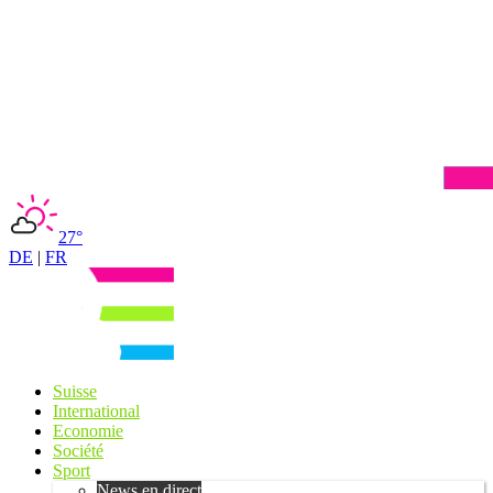
27°
DE
|
FR
Suisse
International
Economie
Société
Sport
News en direct