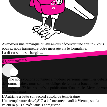
Avez-vous une remarque ou avez-vous découvert une erreur ? Vous
pouvez nous transmettre votre message via le formulaire.
La discussion est chargée...
0 Commentaires
Connexion
Comme nous voulons continuer à modérer personnellement les débats
de commentaires, nous sommes obligés de fermer la fonction de
commentaire 72 heures après la publication d’un article. Merci de vot
compréhension!
L'Autriche a battu son record absolu de température
Une température de 40,8°C a été mesurée mardi à Vienne, soit la
valeur la plus élevée jamais enregistrée.