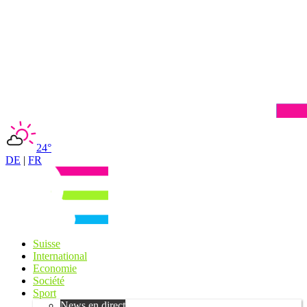
24°
DE
|
FR
Suisse
International
Economie
Société
Sport
News en direct