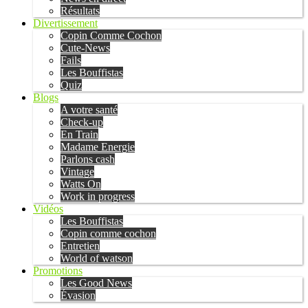
Résultats
Divertissement
Copin Comme Cochon
Cute-News
Fails
Les Bouffistas
Quiz
Blogs
A votre santé
Check-up
En Train
Madame Energie
Parlons cash
Vintage
Watts On
Work in progress
Vidéos
Les Bouffistas
Copin comme cochon
Entretien
World of watson
Promotions
Les Good News
Évasion