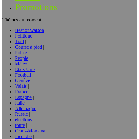
Promotions
Thèmes du moment
Best of watson
Politique
Trail
Course à pied
Police
People
Météo
Etats-Unis
Football
Genève
Valais
France
Espagne
Italie
Allemagne
Russie
élections
route
Crans-Montana
Incendie