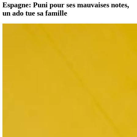
Espagne: Puni pour ses mauvaises notes,
un ado tue sa famille