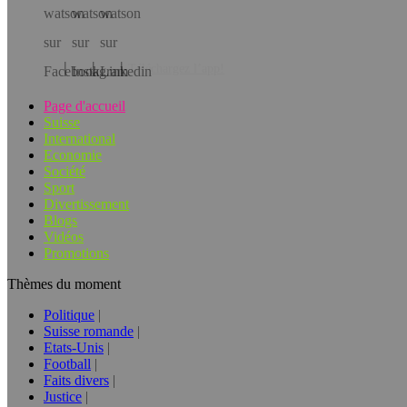
Téléchargez l’app!
Page d'accueil
Suisse
International
Economie
Société
Sport
Divertissement
Blogs
Vidéos
Promotions
Thèmes du moment
Politique
Suisse romande
Etats-Unis
Football
Faits divers
Justice