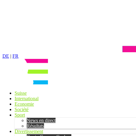
DE
|
FR
Suisse
International
Economie
Société
Sport
News en direct
Résultats
Divertissement