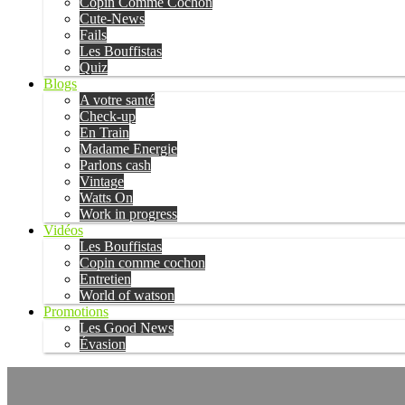
Copin Comme Cochon
Cute-News
Fails
Les Bouffistas
Quiz
Blogs
A votre santé
Check-up
En Train
Madame Energie
Parlons cash
Vintage
Watts On
Work in progress
Vidéos
Les Bouffistas
Copin comme cochon
Entretien
World of watson
Promotions
Les Good News
Évasion