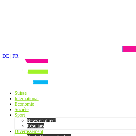
DE
|
FR
Suisse
International
Economie
Société
Sport
News en direct
Résultats
Divertissement