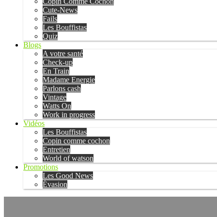
Copin Comme Cochon
Cute-News
Fails
Les Bouffistas
Quiz
Blogs
A votre santé
Check-up
En Train
Madame Energie
Parlons cash
Vintage
Watts On
Work in progress
Vidéos
Les Bouffistas
Copin comme cochon
Entretien
World of watson
Promotions
Les Good News
Évasion