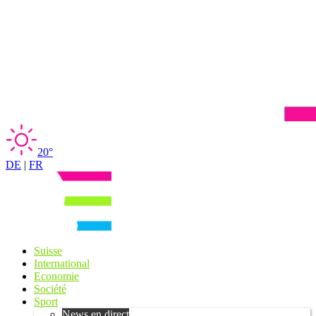
20°
DE
|
FR
Suisse
International
Economie
Société
Sport
News en direct