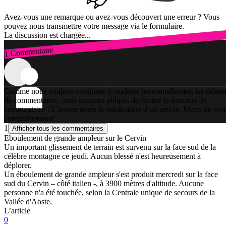
Avez-vous une remarque ou avez-vous découvert une erreur ? Vous
pouvez nous transmettre votre message via le formulaire.
La discussion est chargée...
1 Commentaire
Connexion
Comme nous voulons continuer à modérer personnellement les débats
de commentaires, nous sommes obligés de fermer la fonction de
commentaire 72 heures après la publication d’un article. Merci de vot
compréhension!
1
Afficher tous les commentaires
Eboulement de grande ampleur sur le Cervin
Un important glissement de terrain est survenu sur la face sud de la
célèbre montagne ce jeudi. Aucun blessé n'est heureusement à
déplorer.
Un éboulement de grande ampleur s'est produit mercredi sur la face
sud du Cervin – côté italien -, à 3900 mètres d'altitude. Aucune
personne n'a été touchée, selon la Centrale unique de secours de la
Vallée d'Aoste.
L’article
0