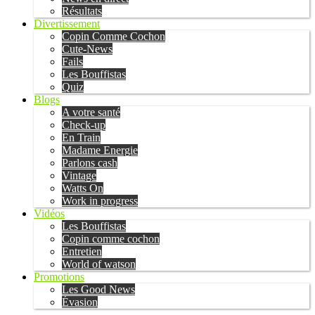
Résultats
Divertissement
Copin Comme Cochon
Cute-News
Fails
Les Bouffistas
Quiz
Blogs
A votre santé
Check-up
En Train
Madame Energie
Parlons cash
Vintage
Watts On
Work in progress
Vidéos
Les Bouffistas
Copin comme cochon
Entretien
World of watson
Promotions
Les Good News
Évasion