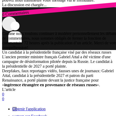
pouvez nous transmettre votre message via le formulaire.
La discussion est chargée...
0 Commentaires
Connexion
Comme nous voulons continuer à modérer personnellement les débats
de commentaires, nous sommes obligés de fermer la fonction de
commentaire 72 heures après la publication d’un article. Merci de vot
compréhension!
Un candidat à la présidentielle française visé par des réseaux russes
L'ancien premier ministre français Gabriel Attal a été victime d'une
campagne de désinformation pilotée depuis la Russie. Le candidat à
la présidentielle de 2027 a porté plainte.
Deepfakes, faux reportages vidéo, fausses unes de journaux: Gabriel
Attal, candidat à la présidentielle 2027 et patron du parti
Renaissance, a porté plainte devant la justice française pour
«
ingérence étrangère en provenance de réseaux russes
».
L’article
0
0
Obtenir l'application