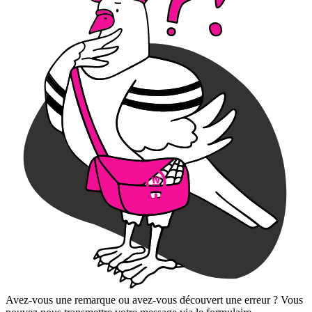
Avez-vous une remarque ou avez-vous découvert une erreur ? Vous