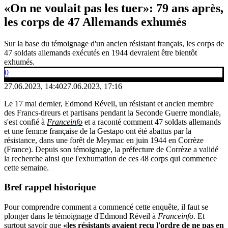
«On ne voulait pas les tuer»: 79 ans après,
les corps de 47 Allemands exhumés
Sur la base du témoignage d'un ancien résistant français, les corps de
47 soldats allemands exécutés en 1944 devraient être bientôt
exhumés.
0
27.06.2023, 14:40
27.06.2023, 17:16
Le 17 mai dernier, Edmond Réveil, un résistant et ancien membre
des Francs-tireurs et partisans pendant la Seconde Guerre mondiale,
s'est confié à
Franceinfo
et a raconté comment 47 soldats allemands
et une femme française de la Gestapo ont été abattus par la
résistance, dans une forêt de Meymac en juin 1944 en Corrèze
(France). Depuis son témoignage, la préfecture de Corrèze a validé
la recherche ainsi que l'exhumation de ces 48 corps qui commence
cette semaine.
Bref rappel historique
Pour comprendre comment a commencé cette enquête, il faut se
plonger dans le témoignage d'Edmond Réveil à
Franceinfo
. Et
surtout savoir que
«les résistants avaient reçu l'ordre de ne pas en