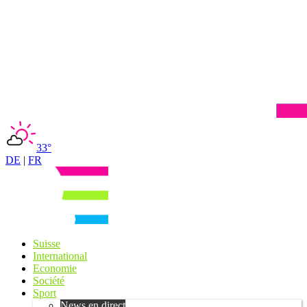
33°
DE
|
FR
Suisse
International
Economie
Société
Sport
News en direct