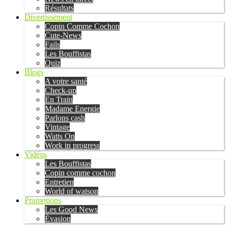
Résultats
Divertissement
Copin Comme Cochon
Cute-News
Fails
Les Bouffistas
Quiz
Blogs
A votre santé
Check-up
En Train
Madame Energie
Parlons cash
Vintage
Watts On
Work in progress
Vidéos
Les Bouffistas
Copin comme cochon
Entretien
World of watson
Promotions
Les Good News
Évasion