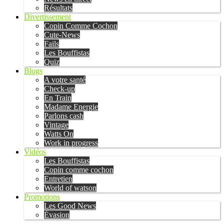
Résultats
Divertissement
Copin Comme Cochon
Cute-News
Fails
Les Bouffistas
Quiz
Blogs
A votre santé
Check-up
En Train
Madame Energie
Parlons cash
Vintage
Watts On
Work in progress
Vidéos
Les Bouffistas
Copin comme cochon
Entretien
World of watson
Promotions
Les Good News
Évasion