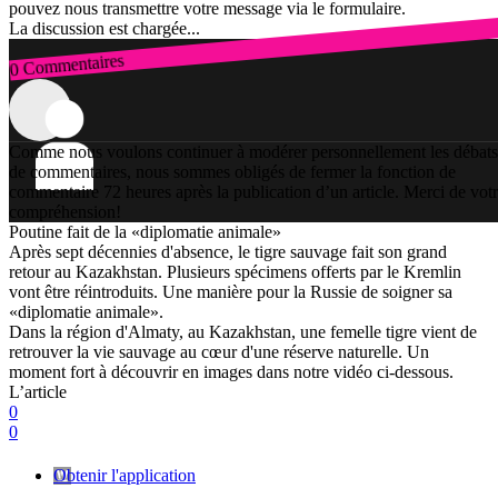
pouvez nous transmettre votre message via le formulaire.
La discussion est chargée...
0 Commentaires
Connexion
Comme nous voulons continuer à modérer personnellement les débats
de commentaires, nous sommes obligés de fermer la fonction de
commentaire 72 heures après la publication d’un article. Merci de vot
compréhension!
Poutine fait de la «diplomatie animale»
Après sept décennies d'absence, le tigre sauvage fait son grand
retour au Kazakhstan. Plusieurs spécimens offerts par le Kremlin
vont être réintroduits. Une manière pour la Russie de soigner sa
«diplomatie animale».
Dans la région d'Almaty, au Kazakhstan, une femelle tigre vient de
retrouver la vie sauvage au cœur d'une réserve naturelle. Un
moment fort à découvrir en images dans notre vidéo ci-dessous.
L’article
0
0
Obtenir l'application