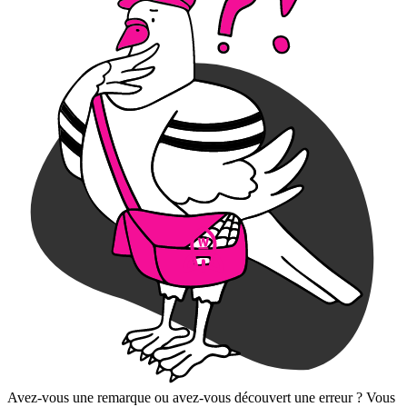
Avez-vous une remarque ou avez-vous découvert une erreur ? Vous