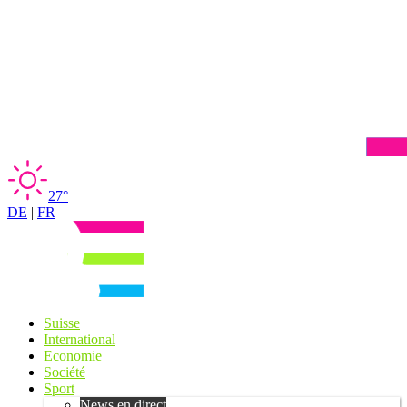
27°
DE
|
FR
Suisse
International
Economie
Société
Sport
News en direct