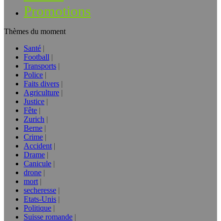
Promotions
Thèmes du moment
Santé
Football
Transports
Police
Faits divers
Agriculture
Justice
Fête
Zurich
Berne
Crime
Accident
Drame
Canicule
drone
mort
secheresse
Etats-Unis
Politique
Suisse romande