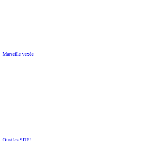
Marseille vexée
Oust les SDF!