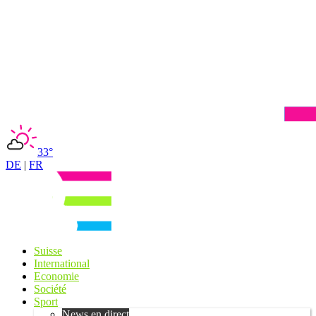
33°
DE
|
FR
Suisse
International
Economie
Société
Sport
News en direct