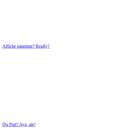
Affiche islamiste? Really?
Du Piaf? Aya, aïe!