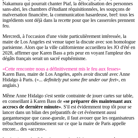
Nakamura qui pourrait chanter Piaf, la délocalisation des personnes
sans-abri, les chambres d'étudiant réquisitionnées, les soupçons de
malversation financière, la communication hasardeuse, bref: tous les
ingrédients sont déjà dans la recette pour que les casseroles prennent
feu.
Mercredi, à l'occasion d'une visite particulièrement intéressée, la
maire de Los Angeles est venue taper la discute avec son homologue
parisienne. Alors que la ville californienne accueillera les JO d'été en
2028, affirmer que Karen Bass a pris peur en voyant l'ampleur des
dégâts français serait un sacré euphémisme.
«Cette rencontre nous a définitivement mis le feu aux fesses»
Karen Bass, maire de Los Angeles, après avoir discuté avec Anne
Hidalgo à Paris. («...
definitely put some fire under our feet
», en
anglais.)
Même Anne Hidalgo s'est sentie contrainte de jouer cartes sur table,
en conseillant à Karen Bass de
«se préparer dès maintenant aux
accrocs de dernière minute»
. S'il est évidemment trop tôt pour se
lancer dans un bilan des préparatifs de cet événement aussi
gargantuesque que casse-gueule, il faut avouer que les organisateurs
trébuchent quotidiennement sur ce que la maire de Paris appelle
encore... des «accros».