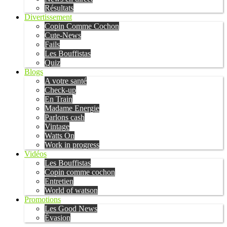
Résultats
Divertissement
Copin Comme Cochon
Cute-News
Fails
Les Bouffistas
Quiz
Blogs
A votre santé
Check-up
En Train
Madame Energie
Parlons cash
Vintage
Watts On
Work in progress
Vidéos
Les Bouffistas
Copin comme cochon
Entretien
World of watson
Promotions
Les Good News
Évasion