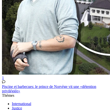
1
Piscine et barbecues: le prince de Norvège vit une «détention
privilégiée»
Thèmes
International
Justice