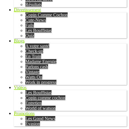
Résultats
Divertissement
Copin Comme Cochon
Cute-News
Fails
Les Bouffistas
Quiz
Blogs
A votre santé
Check-up
En Train
Madame Energie
Parlons cash
Vintage
Watts On
Work in progress
Vidéos
Les Bouffistas
Copin comme cochon
Entretien
World of watson
Promotions
Les Good News
Évasion