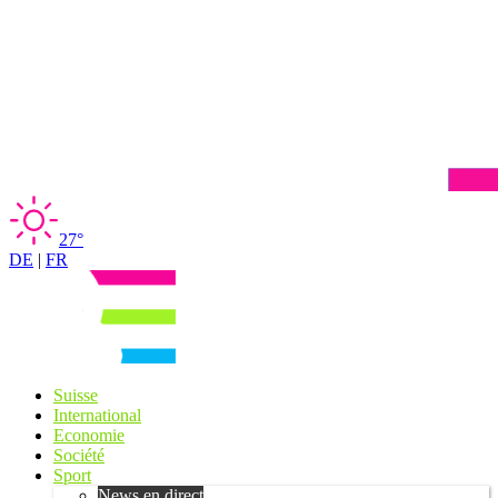
27°
DE
|
FR
Suisse
International
Economie
Société
Sport
News en direct