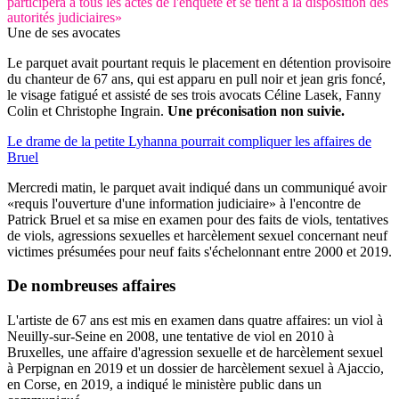
participera à tous les actes de l'enquête et se tient à la disposition des
autorités judiciaires»
Une de ses avocates
Le parquet avait pourtant requis le placement en détention provisoire
du chanteur de 67 ans, qui est apparu en pull noir et jean gris foncé,
le visage fatigué et assisté de ses trois avocats Céline Lasek, Fanny
Colin et Christophe Ingrain.
Une préconisation non suivie.
Le drame de la petite Lyhanna pourrait compliquer les affaires de
Bruel
Mercredi matin, le parquet avait indiqué dans un communiqué avoir
«requis l'ouverture d'une information judiciaire» à l'encontre de
Patrick Bruel et sa mise en examen pour des faits de viols, tentatives
de viols, agressions sexuelles et harcèlement sexuel concernant neuf
victimes présumées pour neuf faits s'échelonnant entre 2000 et 2019.
De nombreuses affaires
L'artiste de 67 ans est mis en examen dans quatre affaires: un viol à
Neuilly-sur-Seine en 2008, une tentative de viol en 2010 à
Bruxelles, une affaire d'agression sexuelle et de harcèlement sexuel
à Perpignan en 2019 et un dossier de harcèlement sexuel à Ajaccio,
en Corse, en 2019, a indiqué le ministère public dans un