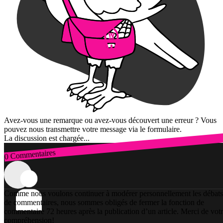
Avez-vous une remarque ou avez-vous découvert une erreur ? Vous
pouvez nous transmettre votre message via le formulaire.
La discussion est chargée...
0 Commentaires
Connexion
Comme nous voulons continuer à modérer personnellement les débats
de commentaires, nous sommes obligés de fermer la fonction de
commentaire 72 heures après la publication d’un article. Merci de vot
compréhension!