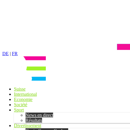
DE
|
FR
Suisse
International
Economie
Société
Sport
News en direct
Résultats
Divertissement