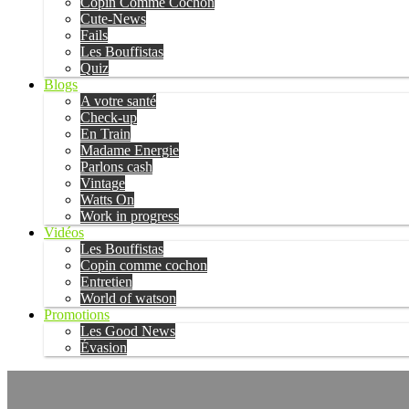
Copin Comme Cochon
Cute-News
Fails
Les Bouffistas
Quiz
Blogs
A votre santé
Check-up
En Train
Madame Energie
Parlons cash
Vintage
Watts On
Work in progress
Vidéos
Les Bouffistas
Copin comme cochon
Entretien
World of watson
Promotions
Les Good News
Évasion