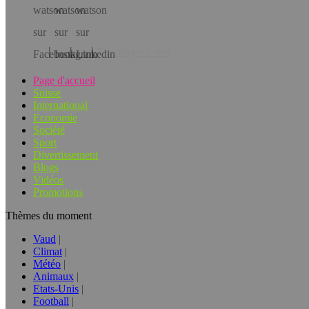
Téléchargez l’app!
Page d'accueil
Suisse
International
Economie
Société
Sport
Divertissement
Blogs
Vidéos
Promotions
Thèmes du moment
Vaud
Climat
Météo
Animaux
Etats-Unis
Football