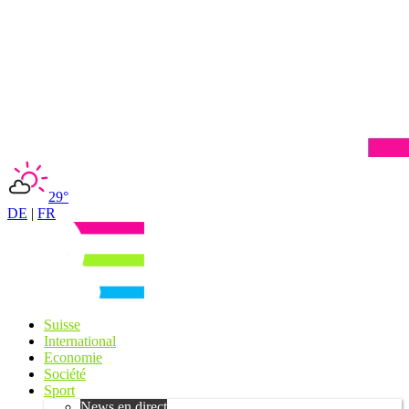
29°
DE
|
FR
Suisse
International
Economie
Société
Sport
News en direct