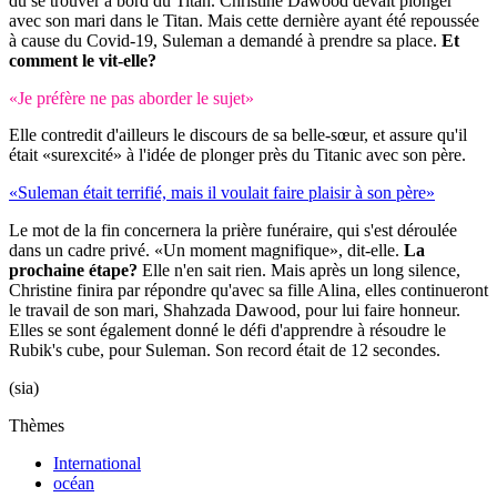
dû se trouver à bord du Titan. Christine Dawood devait plonger
avec son mari dans le Titan. Mais cette dernière ayant été repoussée
à cause du Covid-19, Suleman a demandé à prendre sa place.
Et
comment le vit-elle?
«Je préfère ne pas aborder le sujet»
Elle contredit d'ailleurs le discours de sa belle-sœur, et assure qu'il
était «surexcité» à l'idée de plonger près du Titanic avec son père.
«Suleman était terrifié, mais il voulait faire plaisir à son père»
Le mot de la fin concernera la prière funéraire, qui s'est déroulée
dans un cadre privé. «Un moment magnifique», dit-elle.
La
prochaine étape?
Elle n'en sait rien. Mais après un long silence,
Christine finira par répondre qu'avec sa fille Alina, elles continueront
le travail de son mari, Shahzada Dawood, pour lui faire honneur.
Elles se sont également donné le défi d'apprendre à résoudre le
Rubik's cube, pour Suleman. Son record était de 12 secondes.
(sia)
Thèmes
International
océan