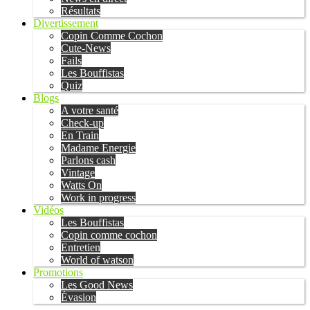
Résultats
Divertissement
Copin Comme Cochon
Cute-News
Fails
Les Bouffistas
Quiz
Blogs
A votre santé
Check-up
En Train
Madame Energie
Parlons cash
Vintage
Watts On
Work in progress
Vidéos
Les Bouffistas
Copin comme cochon
Entretien
World of watson
Promotions
Les Good News
Évasion