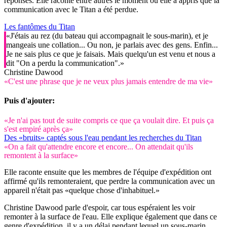
réponses. Elle raconte entre autres le moment où elle a appris que la
communication avec le Titan a été perdue.
Les fantômes du Titan
«J'étais au rez (du bateau qui accompagnait le sous-marin), et je
mangeais une collation... Ou non, je parlais avec des gens. Enfin...
Je ne sais plus ce que je faisais. Mais quelqu'un est venu et nous a
dit "On a perdu la communication".»
Christine Dawood
«C'est une phrase que je ne veux plus jamais entendre de ma vie»
Puis d'ajouter:
«Je n'ai pas tout de suite compris ce que ça voulait dire. Et puis ça
s'est empiré après ça»
Des «bruits» captés sous l'eau pendant les recherches du Titan
«On a fait qu'attendre encore et encore... On attendait qu'ils
remontent à la surface»
Elle raconte ensuite que les membres de l'équipe d'expédition ont
affirmé qu'ils remonteraient, que perdre la communication avec un
appareil n'était pas «quelque chose d'inhabituel.»
Christine Dawood parle d'espoir, car tous espéraient les voir
remonter à la surface de l'eau. Elle explique également que dans ce
genre d'expédition, il y a un délai pendant lequel un sous-marin