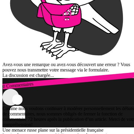
Avez-vous une remarque ou avez-vous découvert une erreur ? Vous
pouvez nous transmettre votre message via le formulaire.
La discussion est chargée...
0 Commentaires
Connexion
Comme nous voulons continuer à modérer personnellement les débats
de commentaires, nous sommes obligés de fermer la fonction de
commentaire 72 heures après la publication d’un article. Merci de vot
compréhension!
Une menace russe plane sur la présidentielle française