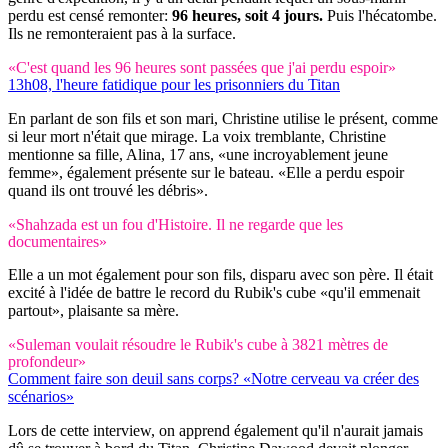
perdu est censé remonter:
96 heures, soit 4 jours.
Puis l'hécatombe.
Ils ne remonteraient pas à la surface.
«C'est quand les 96 heures sont passées que j'ai perdu espoir»
13h08, l'heure fatidique pour les prisonniers du Titan
En parlant de son fils et son mari, Christine utilise le présent, comme
si leur mort n'était que mirage. La voix tremblante, Christine
mentionne sa fille, Alina, 17 ans, «une incroyablement jeune
femme», également présente sur le bateau. «Elle a perdu espoir
quand ils ont trouvé les débris».
«Shahzada est un fou d'Histoire. Il ne regarde que les
documentaires»
Elle a un mot également pour son fils, disparu avec son père. Il était
excité à l'idée de battre le record du Rubik's cube «qu'il emmenait
partout», plaisante sa mère.
«Suleman voulait résoudre le Rubik's cube à 3821 mètres de
profondeur»
Comment faire son deuil sans corps? «Notre cerveau va créer des
scénarios»
Lors de cette interview, on apprend également qu'il n'aurait jamais