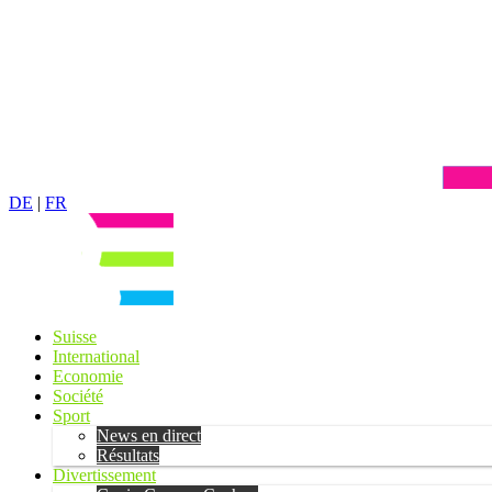
DE
|
FR
Suisse
International
Economie
Société
Sport
News en direct
Résultats
Divertissement