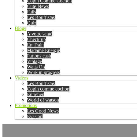
Copin Comme Cochon
Cute-News
Fails
Les Bouffistas
Quiz
Blogs
A votre santé
Check-up
En Train
Madame Energie
Parlons cash
Vintage
Watts On
Work in progress
Vidéos
Les Bouffistas
Copin comme cochon
Entretien
World of watson
Promotions
Les Good News
Évasion