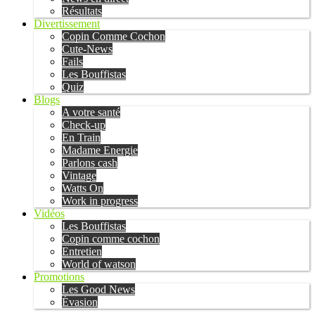
Résultats
Divertissement
Copin Comme Cochon
Cute-News
Fails
Les Bouffistas
Quiz
Blogs
A votre santé
Check-up
En Train
Madame Energie
Parlons cash
Vintage
Watts On
Work in progress
Vidéos
Les Bouffistas
Copin comme cochon
Entretien
World of watson
Promotions
Les Good News
Évasion