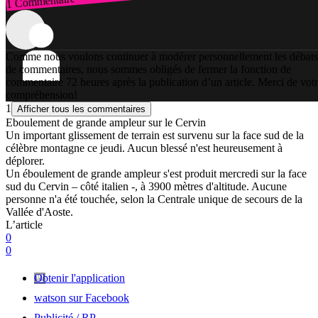
1 Commentaire
Connexion
Comme nous voulons continuer à modérer personnellement les débats
de commentaires, nous sommes obligés de fermer la fonction de
commentaire 72 heures après la publication d’un article. Merci de vot
compréhension!
1
Afficher tous les commentaires
Eboulement de grande ampleur sur le Cervin
Un important glissement de terrain est survenu sur la face sud de la
célèbre montagne ce jeudi. Aucun blessé n'est heureusement à
déplorer.
Un éboulement de grande ampleur s'est produit mercredi sur la face
sud du Cervin – côté italien -, à 3900 mètres d'altitude. Aucune
personne n'a été touchée, selon la Centrale unique de secours de la
Vallée d'Aoste.
L’article
0
0
Obtenir l'application
watson sur Facebook
Publicité / RP