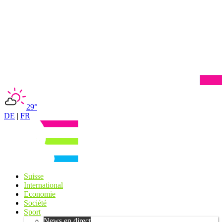
29°
DE
|
FR
Suisse
International
Economie
Société
Sport
News en direct