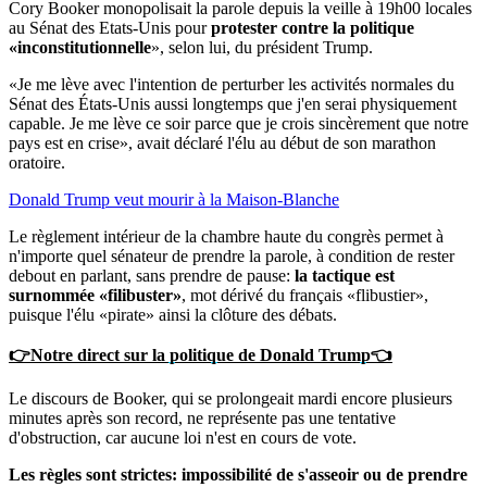
Cory Booker monopolisait la parole depuis la veille à 19h00 locales
au Sénat des Etats-Unis pour
protester contre la politique
«inconstitutionnelle
», selon lui, du président Trump.
«Je me lève avec l'intention de perturber les activités normales du
Sénat des États-Unis aussi longtemps que j'en serai physiquement
capable. Je me lève ce soir parce que je crois sincèrement que notre
pays est en crise», avait déclaré l'élu au début de son marathon
oratoire.
Donald Trump veut mourir à la Maison-Blanche
Le règlement intérieur de la chambre haute du congrès permet à
n'importe quel sénateur de prendre la parole, à condition de rester
debout en parlant, sans prendre de pause:
la tactique est
surnommée «filibuster»
, mot dérivé du français «flibustier»,
puisque l'élu «pirate» ainsi la clôture des débats.
👉Notre direct sur la politique de Donald Trump👈
Le discours de Booker, qui se prolongeait mardi encore plusieurs
minutes après son record, ne représente pas une tentative
d'obstruction, car aucune loi n'est en cours de vote.
Les règles sont strictes: impossibilité de s'asseoir ou de prendre