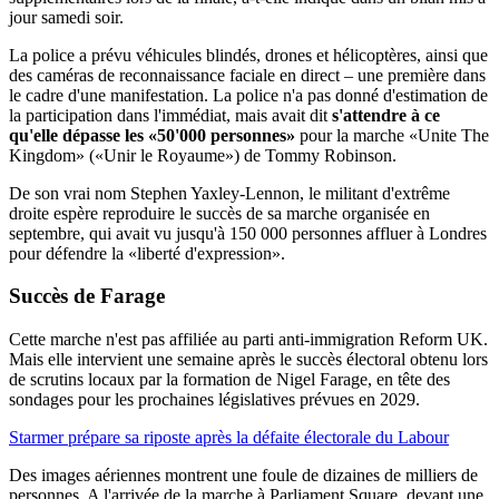
jour samedi soir.
La police a prévu véhicules blindés, drones et hélicoptères, ainsi que
des caméras de reconnaissance faciale en direct – une première dans
le cadre d'une manifestation. La police n'a pas donné d'estimation de
la participation dans l'immédiat, mais avait dit
s'attendre à ce
qu'elle dépasse les «50'000 personnes»
pour la marche «Unite The
Kingdom» («Unir le Royaume») de Tommy Robinson.
De son vrai nom Stephen Yaxley-Lennon, le militant d'extrême
droite espère reproduire le succès de sa marche organisée en
septembre, qui avait vu jusqu'à 150 000 personnes affluer à Londres
pour défendre la «liberté d'expression».
Succès de Farage
Cette marche n'est pas affiliée au parti anti-immigration Reform UK.
Mais elle intervient une semaine après le succès électoral obtenu lors
de scrutins locaux par la formation de Nigel Farage, en tête des
sondages pour les prochaines législatives prévues en 2029.
Starmer prépare sa riposte après la défaite électorale du Labour
Des images aériennes montrent une foule de dizaines de milliers de
personnes. A l'arrivée de la marche à Parliament Square, devant une