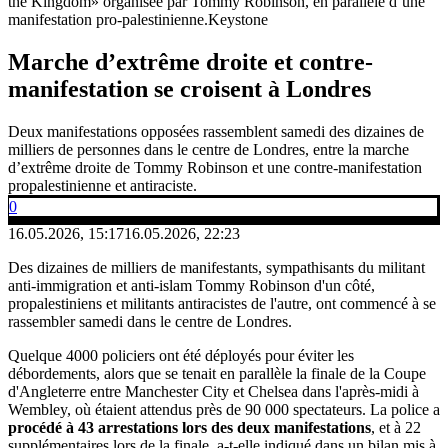
the Kingdom» organisée par Tommy Robinson, en parallèle d’une
manifestation pro-palestinienne.
Keystone
Marche d’extrême droite et contre-
manifestation se croisent à Londres
Deux manifestations opposées rassemblent samedi des dizaines de
milliers de personnes dans le centre de Londres, entre la marche
d’extrême droite de Tommy Robinson et une contre-manifestation
propalestinienne et antiraciste.
0
16.05.2026, 15:17
16.05.2026, 22:23
Des dizaines de milliers de manifestants, sympathisants du militant
anti-immigration et anti-islam Tommy Robinson d'un côté,
propalestiniens et militants antiracistes de l'autre, ont commencé à se
rassembler samedi dans le centre de Londres.
Quelque 4000 policiers ont été déployés pour éviter les
débordements, alors que se tenait en parallèle la finale de la Coupe
d'Angleterre entre Manchester City et Chelsea dans l'après-midi à
Wembley, où étaient attendus près de 90 000 spectateurs. La police a
procédé à 43 arrestations lors des deux manifestations
, et à 22
supplémentaires lors de la finale, a-t-elle indiqué dans un bilan mis à