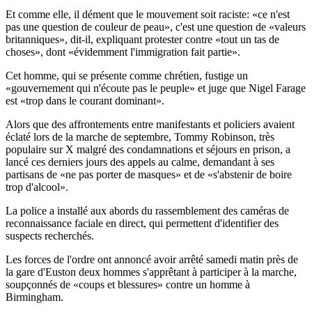
Et comme elle, il dément que le mouvement soit raciste: «ce n'est
pas une question de couleur de peau», c'est une question de «valeurs
britanniques», dit-il, expliquant protester contre «tout un tas de
choses», dont «évidemment l'immigration fait partie».
Cet homme, qui se présente comme chrétien, fustige un
«gouvernement qui n'écoute pas le peuple» et juge que Nigel Farage
est «trop dans le courant dominant».
Alors que des affrontements entre manifestants et policiers avaient
éclaté lors de la marche de septembre, Tommy Robinson, très
populaire sur X malgré des condamnations et séjours en prison, a
lancé ces derniers jours des appels au calme, demandant à ses
partisans de «ne pas porter de masques» et de «s'abstenir de boire
trop d'alcool».
La police a installé aux abords du rassemblement des caméras de
reconnaissance faciale en direct, qui permettent d'identifier des
suspects recherchés.
Les forces de l'ordre ont annoncé avoir arrêté samedi matin près de
la gare d'Euston deux hommes s'apprêtant à participer à la marche,
soupçonnés de «coups et blessures» contre un homme à
Birmingham.