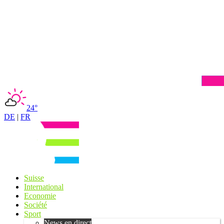
24°
DE
|
FR
Suisse
International
Economie
Société
Sport
News en direct