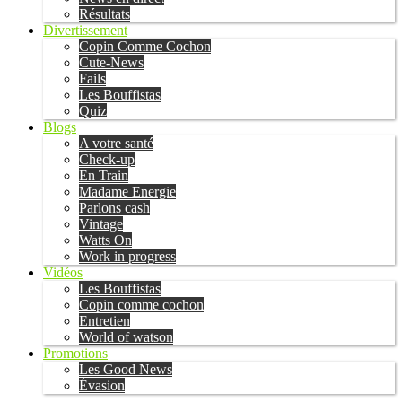
Résultats
Divertissement
Copin Comme Cochon
Cute-News
Fails
Les Bouffistas
Quiz
Blogs
A votre santé
Check-up
En Train
Madame Energie
Parlons cash
Vintage
Watts On
Work in progress
Vidéos
Les Bouffistas
Copin comme cochon
Entretien
World of watson
Promotions
Les Good News
Évasion