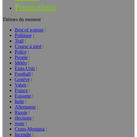
Promotions
Thèmes du moment
Best of watson
Politique
Trail
Course à pied
Police
People
Météo
Etats-Unis
Football
Genève
Valais
France
Espagne
Italie
Allemagne
Russie
élections
route
Crans-Montana
Incendie