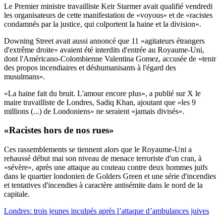
Le Premier ministre travailliste Keir Starmer avait qualifié vendredi
les organisateurs de cette manifestation de «voyous» et de «racistes
condamnés par la justice, qui colportent la haine et la division».
Downing Street avait aussi annoncé que 11 «agitateurs étrangers
d'extrême droite» avaient été interdits d'entrée au Royaume-Uni,
dont l'Américano-Colombienne Valentina Gomez, accusée de «tenir
des propos incendiaires et déshumanisants à l'égard des
musulmans».
«La haine fait du bruit. L'amour encore plus», a publié sur X le
maire travailliste de Londres, Sadiq Khan, ajoutant que «les 9
millions (...) de Londoniens» ne seraient «jamais divisés».
«Racistes hors de nos rues»
Ces rassemblements se tiennent alors que le Royaume-Uni a
rehaussé début mai son niveau de menace terroriste d'un cran, à
«sévère», après une attaque au couteau contre deux hommes juifs
dans le quartier londonien de Golders Green et une série d'incendies
et tentatives d'incendies à caractère antisémite dans le nord de la
capitale.
Londres: trois jeunes inculpés après l’attaque d’ambulances juives