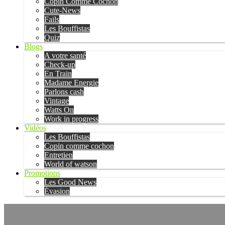
Copin Comme Cochon
Cute-News
Fails
Les Bouffistas
Quiz
Blogs
A votre santé
Check-up
En Train
Madame Energie
Parlons cash
Vintage
Watts On
Work in progress
Vidéos
Les Bouffistas
Copin comme cochon
Entretien
World of watson
Promotions
Les Good News
Évasion