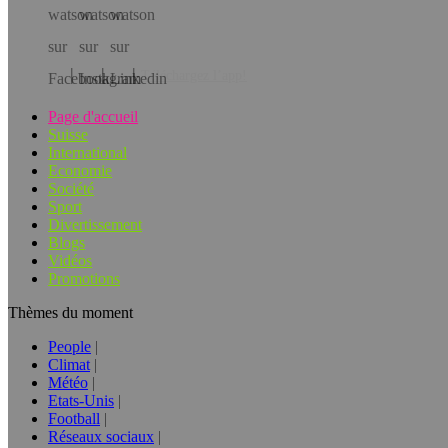
Téléchargez l’app!
Page d'accueil
Suisse
International
Economie
Société
Sport
Divertissement
Blogs
Vidéos
Promotions
Thèmes du moment
People
Climat
Météo
Etats-Unis
Football
Réseaux sociaux