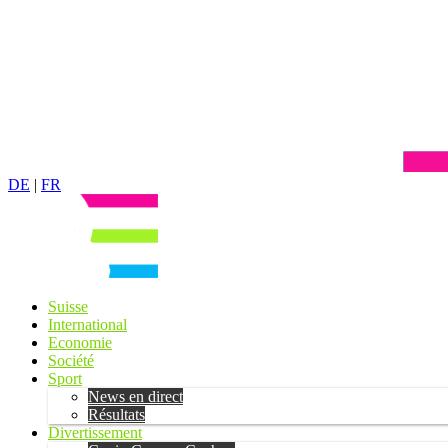
DE
|
FR
Suisse
International
Economie
Société
Sport
News en direct
Résultats
Divertissement