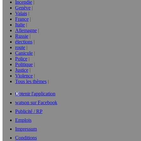
Incendie
Genève
Valais
France
Italie
Allemagne
Russie
élections
route
Canicule
Police
Politique
Justice
Violence
Tous les thèmes
Obtenir l'application
watson sur Facebook
Publicité / RP
Emplois
Impressum
Conditions