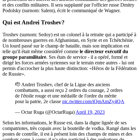
et des conflits militaires. Il sera supplanté par l'officier russe Dmitry
Podolsky (surnom: Salem), écrit le communiqué de Wagner.
Qui est Andrei Troshev?
Troshev (surnom: Sedoy) est un colonel à la retraite qui a participé à
de nombreuses guerres en Afghanistan, en Syrie et en Tchétchénie.
Un lourd passé sur le champ de bataille, mais son implication est
telle qu'il était même considéré comme
le directeur exécutif du
groupe paramilitaire
. Ses états de service - il a opéré, formé et
dirigé les forces armées syriennes sur le terrain entre autres - lui ont
permis d'accrocher la plus haute distinction: «Héros de la Fédération
de Russie».
🫡 Andrei Troshev, chef de la Ligue des anciens
combattants, a aussi reçu 2 ordres du courage, 2 ordres
de l'étoile rouge et une médaille de l'ordre du mérite
pour la patrie, 2e classe
pic.twitter.com/iQmAmZy4QA
— Octar Ruga (@OctarRuga)
April 19, 2023
Selon les informations, le Russe est, dans la digne lignée de ses
compatriotes, très copain avec la bouteille de vodka. Rangé dans les
postes de contrôle, il est à présent loin des champs de mines et des
combats corps à corps; il n'a plus participé à des opérations de