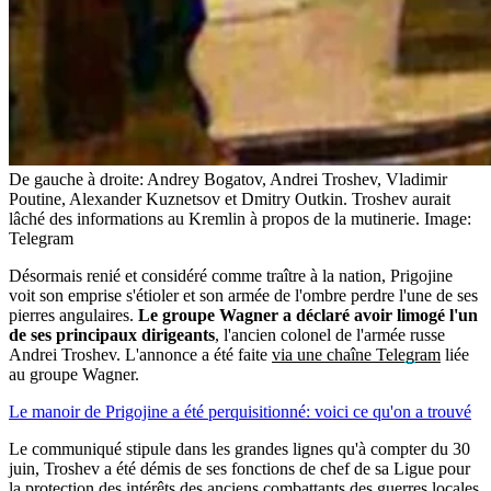
De gauche à droite: Andrey Bogatov, Andrei Troshev, Vladimir
Poutine, Alexander Kuznetsov et Dmitry Outkin. Troshev aurait
lâché des informations au Kremlin à propos de la mutinerie.
Image:
Telegram
Désormais renié et considéré comme traître à la nation, Prigojine
voit son emprise s'étioler et son armée de l'ombre perdre l'une de ses
pierres angulaires.
Le groupe Wagner a déclaré avoir limogé l'un
de ses principaux dirigeants
, l'ancien colonel de l'armée russe
Andrei Troshev. L'annonce a été faite
via une chaîne Telegram
liée
au groupe Wagner.
Le manoir de Prigojine a été perquisitionné: voici ce qu'on a trouvé
Le communiqué stipule dans les grandes lignes qu'à compter du 30
juin, Troshev a été démis de ses fonctions de chef de sa Ligue pour
la protection des intérêts des anciens combattants des guerres locales