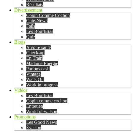
Résultats
Divertissement
Copin Comme Cochon
Cute-News
Fails
Les Bouffistas
Quiz
Blogs
A votre santé
Check-up
En Train
Madame Energie
Parlons cash
Vintage
Watts On
Work in progress
Vidéos
Les Bouffistas
Copin comme cochon
Entretien
World of watson
Promotions
Les Good News
Évasion