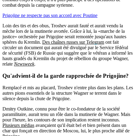
combat depuis la campagne syrienne.
Prigojine ne respecte pas son accord avec Poutine
Loin des tirs et des obus, Troshev aurait fauté et aurait vendu la
mèche lors de la mutinerie avortée. Grâce à lui, la «marche de la
justice» orchestrée par Prigojine serait remontée jusqu'aux hautes
sphères du Kremlin.
Des chaînes russes sur Telegram
ont fait
circuler un document qui aurait été divulgué par le Service fédéral
de sécurité (FSB) de Russie qui suggère que le vétéran a informé les
hauts gradés du Kremlin du projet de rébellion du groupe Wagner,
relate
Newsweek
.
Qu'advient-il de la garde rapprochée de Prigojine?
Remplacé et mis au placard, Troshev n'entre plus dans les plans. Les
autres pions essentiels de la structure Wagner se terrent dans le
silence depuis la chute de Prigojine.
Dmitry Outkine, connu pour être le co-fondateur de la société
paramilitaire, aurait tenu un rôle dans la mutinerie de Wagner. Mais
pour l'heure, les contours de son implication restent inconnus.
Plusieurs médias
avançaient qu'il était bel et bien présent dans un
char qui fonçait en direction de Moscou, lui, le plus proche allié de