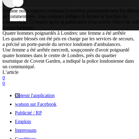
Comme nous voulons continuer à modérer personnellement les débats
de commentaires, nous sommes obligés de fermer la fonction de
commentaire 72 heures après la publication d’un article. Merci de vot
compréhension!
Quatre hommes poignardés à Londres: une femme a été arrêtée
Les quatre blessés ont été pris en charge par les services de secours,
a précisé un porte-parole du service londonien d'ambulances.
Une femme a été arrêtée mercredi, soupçonnée d'avoir poignardé
quatre hommes dans le centre de Londres, près du quartier
touristique de Covent Garden, a indiqué la police londonienne dans
un communiqué.
L’article
0
0
Obtenir l'application
watson sur Facebook
Publicité / RP
Emplois
Impressum
Conditions