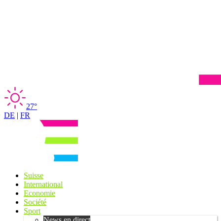
27°
DE
|
FR
Suisse
International
Economie
Société
Sport
News en direct