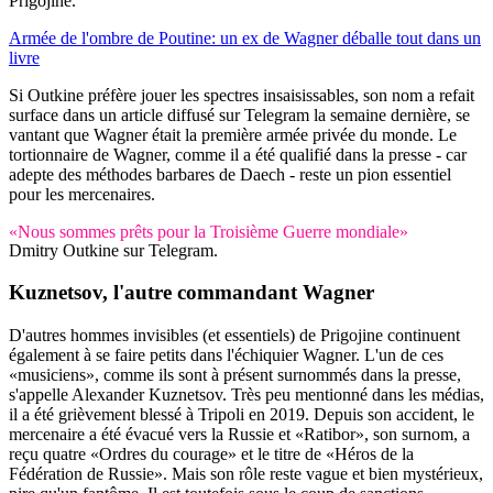
Prigojine.
Armée de l'ombre de Poutine: un ex de Wagner déballe tout dans un
livre
Si Outkine préfère jouer les spectres insaisissables, son nom a refait
surface dans un article diffusé sur Telegram la semaine dernière, se
vantant que Wagner était la première armée privée du monde. Le
tortionnaire de Wagner, comme il a été qualifié dans la presse - car
adepte des méthodes barbares de Daech - reste un pion essentiel
pour les mercenaires.
«Nous sommes prêts pour la Troisième Guerre mondiale»
Dmitry Outkine sur Telegram.
Kuznetsov,
l'autre commandant Wagner
D'autres hommes invisibles (et essentiels) de Prigojine continuent
également à se faire petits dans l'échiquier Wagner. L'un de ces
«musiciens», comme ils sont à présent surnommés dans la presse,
s'appelle Alexander Kuznetsov. Très peu mentionné dans les médias,
il a été grièvement blessé à Tripoli en 2019. Depuis son accident, le
mercenaire a été évacué vers la Russie et «Ratibor», son surnom, a
reçu quatre «Ordres du courage» et le titre de «Héros de la
Fédération de Russie». Mais son rôle reste vague et bien mystérieux,