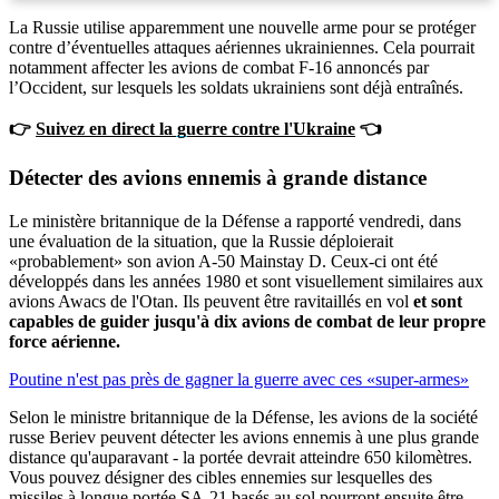
La Russie utilise apparemment une nouvelle arme pour se protéger
contre d’éventuelles attaques aériennes ukrainiennes. Cela pourrait
notamment affecter les avions de combat F-16 annoncés par
l’Occident, sur lesquels les soldats ukrainiens sont déjà entraînés.
👉
Suivez en direct la guerre contre l'Ukraine
👈
Détecter des avions ennemis
à grande distance
Le ministère britannique de la Défense a rapporté vendredi, dans
une évaluation de la situation, que la Russie déploierait
«probablement» son avion A-50 Mainstay D. Ceux-ci ont été
développés dans les années 1980 et sont visuellement similaires aux
avions Awacs de l'Otan. Ils peuvent être ravitaillés en vol
et sont
capables de guider jusqu'à dix avions de combat de leur propre
force aérienne.
Poutine n'est pas près de gagner la guerre avec ces «super-armes»
Selon le ministre britannique de la Défense, les avions de la société
russe Beriev peuvent détecter les avions ennemis à une plus grande
distance qu'auparavant - la portée devrait atteindre 650 kilomètres.
Vous pouvez désigner des cibles ennemies sur lesquelles des
missiles à longue portée SA-21 basés au sol pourront ensuite être