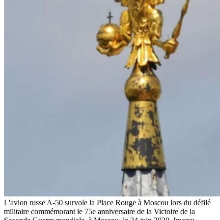
L'avion russe A-50 survole la Place Rouge à Moscou lors du défilé
militaire commémorant le 75e anniversaire de la Victoire de la