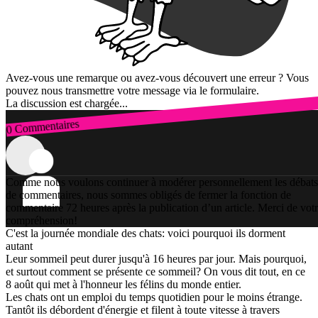
Avez-vous une remarque ou avez-vous découvert une erreur ? Vous
pouvez nous transmettre votre message via le formulaire.
La discussion est chargée...
0 Commentaires
Connexion
Comme nous voulons continuer à modérer personnellement les débats
de commentaires, nous sommes obligés de fermer la fonction de
commentaire 72 heures après la publication d’un article. Merci de vot
compréhension!
C'est la journée mondiale des chats: voici pourquoi ils dorment
autant
Leur sommeil peut durer jusqu'à 16 heures par jour. Mais pourquoi,
et surtout comment se présente ce sommeil? On vous dit tout, en ce
8 août qui met à l'honneur les félins du monde entier.
Les chats ont un emploi du temps quotidien pour le moins étrange.
Tantôt ils débordent d'énergie et filent à toute vitesse à travers