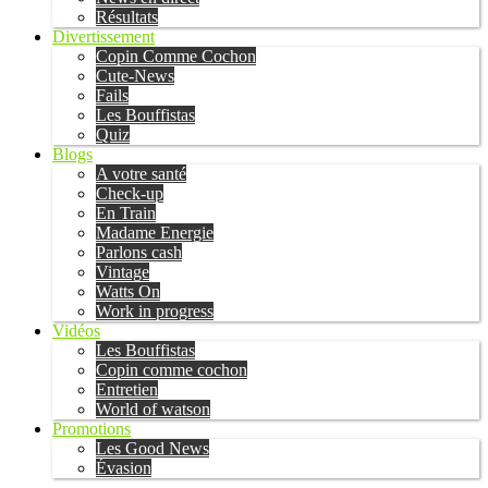
Résultats
Divertissement
Copin Comme Cochon
Cute-News
Fails
Les Bouffistas
Quiz
Blogs
A votre santé
Check-up
En Train
Madame Energie
Parlons cash
Vintage
Watts On
Work in progress
Vidéos
Les Bouffistas
Copin comme cochon
Entretien
World of watson
Promotions
Les Good News
Évasion