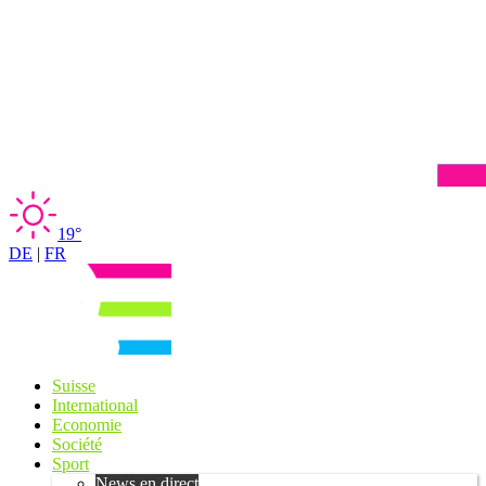
19°
DE
|
FR
Suisse
International
Economie
Société
Sport
News en direct