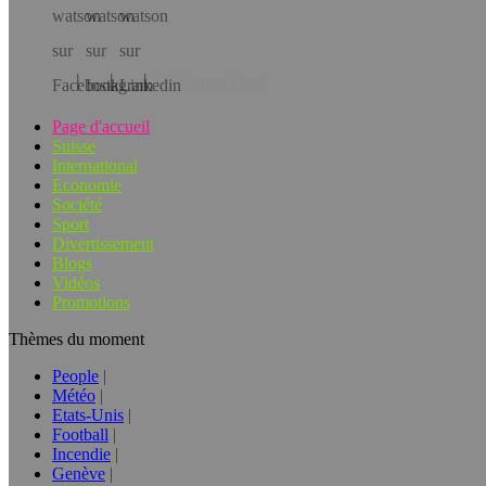
Téléchargez l’app!
Page d'accueil
Suisse
International
Economie
Société
Sport
Divertissement
Blogs
Vidéos
Promotions
Thèmes du moment
People
Météo
Etats-Unis
Football
Incendie
Genève