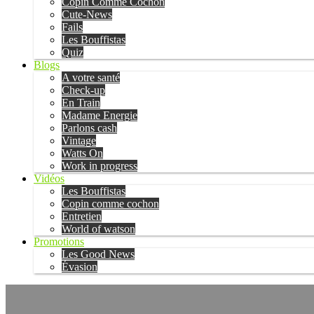
Copin Comme Cochon
Cute-News
Fails
Les Bouffistas
Quiz
Blogs
A votre santé
Check-up
En Train
Madame Energie
Parlons cash
Vintage
Watts On
Work in progress
Vidéos
Les Bouffistas
Copin comme cochon
Entretien
World of watson
Promotions
Les Good News
Évasion