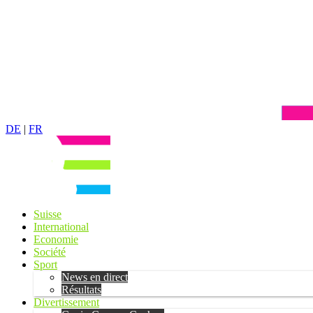
DE
|
FR
Suisse
International
Economie
Société
Sport
News en direct
Résultats
Divertissement