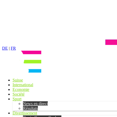
DE
|
FR
Suisse
International
Economie
Société
Sport
News en direct
Résultats
Divertissement