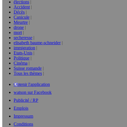
élections
Accident
Décès
Canicule
Meurtre
drone
mort
secheresse
elisabeth baume-schneider
immigration
Etats-Unis
Politique
Cinéma
Suisse romande
Tous les thèmes
Obtenir l'application
watson sur Facebook
Publicité / RP
Emplois
Impressum
Conditions