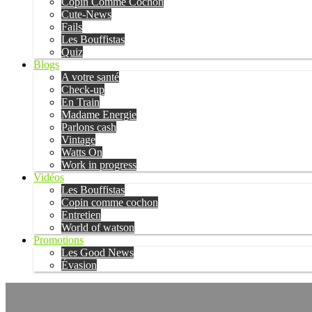
Copin Comme Cochon
Cute-News
Fails
Les Bouffistas
Quiz
Blogs
A votre santé
Check-up
En Train
Madame Energie
Parlons cash
Vintage
Watts On
Work in progress
Vidéos
Les Bouffistas
Copin comme cochon
Entretien
World of watson
Promotions
Les Good News
Évasion