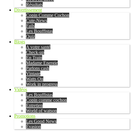
Résultats
Divertissement
Copin Comme Cochon
Cute-News
Fails
Les Bouffistas
Quiz
Blogs
A votre santé
Check-up
En Train
Madame Energie
Parlons cash
Vintage
Watts On
Work in progress
Vidéos
Les Bouffistas
Copin comme cochon
Entretien
World of watson
Promotions
Les Good News
Évasion