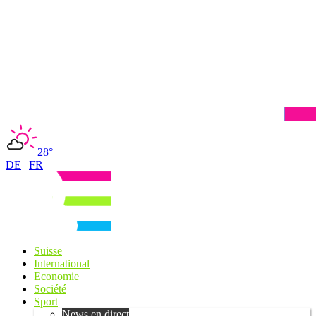
28°
DE
|
FR
Suisse
International
Economie
Société
Sport
News en direct