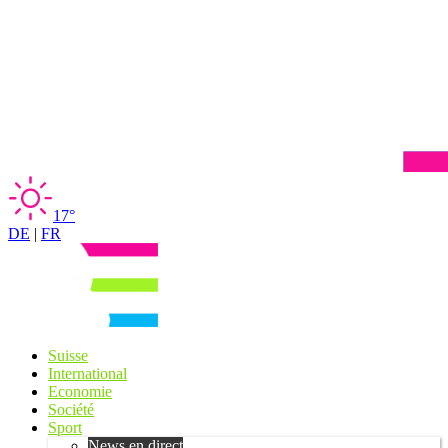
17°
DE
|
FR
Suisse
International
Economie
Société
Sport
News en direct