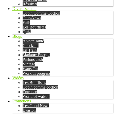
Résultats
Divertissement
Copin Comme Cochon
Cute-News
Fails
Les Bouffistas
Quiz
Blogs
A votre santé
Check-up
En Train
Madame Energie
Parlons cash
Vintage
Watts On
Work in progress
Vidéos
Les Bouffistas
Copin comme cochon
Entretien
World of watson
Promotions
Les Good News
Évasion