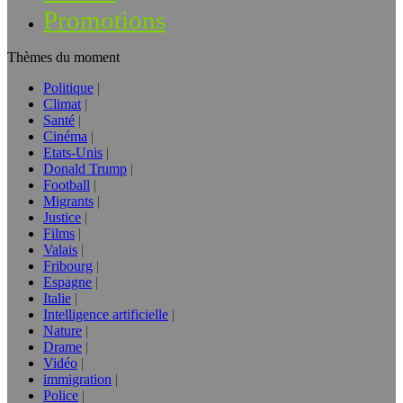
Promotions
Thèmes du moment
Politique
Climat
Santé
Cinéma
Etats-Unis
Donald Trump
Football
Migrants
Justice
Films
Valais
Fribourg
Espagne
Italie
Intelligence artificielle
Nature
Drame
Vidéo
immigration
Police