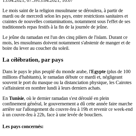
13.04.2021, 07:59
13.04.2021, 16:07
Le mois saint de la religion musulmane se déroulera, à partir de
mardi ou de mercredi selon les pays, entre restrictions sanitaires et
craintes de nouvelles contaminations, notamment sous l'effet de ses
traditionnels repas festifs à la fin de la journée de jeûne.
Le jeûne du ramadan est l'un des cinq piliers de l'islam. Durant ce
mois, les musulmans doivent notamment s'abstenir de manger et de
boire du lever au coucher du soleil.
La célébration, par pays
Dans le pays le plus peuplé du monde arabe, l'
Egypte
(plus de 100
millions d'habitants), le ramadan débute ce mardi et, négligeant
souvent le port du masque ou la distanciation physique, les Cairotes
s'affairaient en nombre lundi à leurs derniers achats.
En
Tunisie
, où le dernier ramadan s'est déroulé en plein
confinement général, le gouvernement a dû cette année faire marche
arrière sur l'allongement du couvre-feu à 19h et revenir ce week-end
à un couvre-feu à 22h, face à une levée de boucliers.
Les pays concernés: