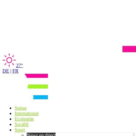
27°
DE
|
FR
Suisse
International
Economie
Société
Sport
News en direct