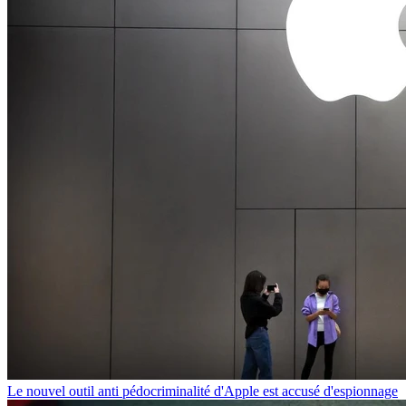
Le nouvel outil anti pédocriminalité d'Apple est accusé d'espionnage