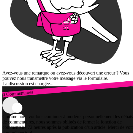
Avez-vous une remarque ou avez-vous découvert une erreur ? Vous
pouvez nous transmettre votre message via le formulaire.
La discussion est chargée...
0 Commentaires
Connexion
Comme nous voulons continuer à modérer personnellement les débats
de commentaires, nous sommes obligés de fermer la fonction de
commentaire 72 heures après la publication d’un article. Merci de vot
compréhension!