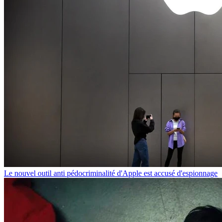
Le nouvel outil anti pédocriminalité d'Apple est accusé d'espionnage