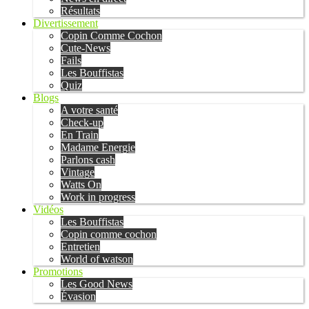
Résultats
Divertissement
Copin Comme Cochon
Cute-News
Fails
Les Bouffistas
Quiz
Blogs
A votre santé
Check-up
En Train
Madame Energie
Parlons cash
Vintage
Watts On
Work in progress
Vidéos
Les Bouffistas
Copin comme cochon
Entretien
World of watson
Promotions
Les Good News
Évasion