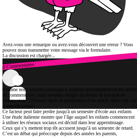
Avez-vous une remarque ou avez-vous découvert une erreur ? Vous
pouvez nous transmettre votre message via le formulaire.
La discussion est chargée...
0 Commentaires
Connexion
Comme nous voulons continuer à modérer personnellement les débats
de commentaires, nous sommes obligés de fermer la fonction de
commentaire 72 heures après la publication d’un article. Merci de vot
compréhension!
Ce facteur peut faire perdre jusqu'à un semestre d'école aux enfants
Une étude italienne montre que l’âge auquel les enfants commencent
à utiliser les réseaux sociaux est décisif dans leur apprentissage.
Ceux qui s’y mettent trop tôt accusent jusqu’à un semestre de retard.
C’est un débat qui préoccupe depuis des années les parents,