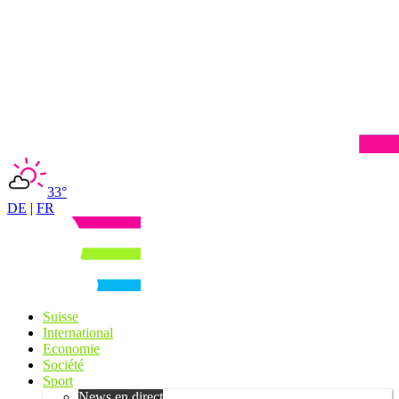
33°
DE
|
FR
Suisse
International
Economie
Société
Sport
News en direct