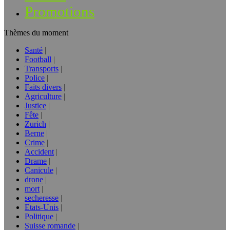
Promotions
Thèmes du moment
Santé
Football
Transports
Police
Faits divers
Agriculture
Justice
Fête
Zurich
Berne
Crime
Accident
Drame
Canicule
drone
mort
secheresse
Etats-Unis
Politique
Suisse romande