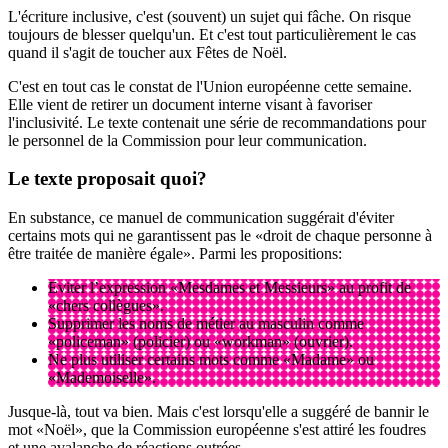
L'écriture inclusive, c'est (souvent) un sujet qui fâche. On risque
toujours de blesser quelqu'un. Et c'est tout particulièrement le cas
quand il s'agit de toucher aux Fêtes de Noël.
C'est en tout cas le constat de l'Union européenne cette semaine.
Elle vient de retirer un document interne visant à favoriser
l'inclusivité. Le texte contenait une série de recommandations pour
le personnel de la Commission pour leur communication.
Le texte proposait
quoi
?
En substance, ce manuel de communication suggérait d'éviter
certains mots qui ne garantissent pas le «droit de chaque personne à
être traitée de manière égale». Parmi les propositions:
Eviter l’expression «Mesdames et Messieurs» au profit de
«chers collègues».
Supprimer les noms de métier au masculin comme
«policeman» (policier) ou «workman» (ouvrier).
Ne plus utiliser certains mots comme «Madame» ou
«Mademoiselle».
Jusque-là, tout va bien. Mais c'est lorsqu'elle a suggéré de bannir le
mot «Noël», que la Commission européenne s'est attiré les foudres
et une avalanche de réactions outrées.