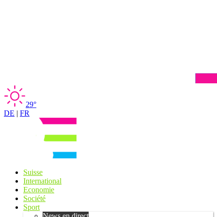
29°
DE
|
FR
Suisse
International
Economie
Société
Sport
News en direct