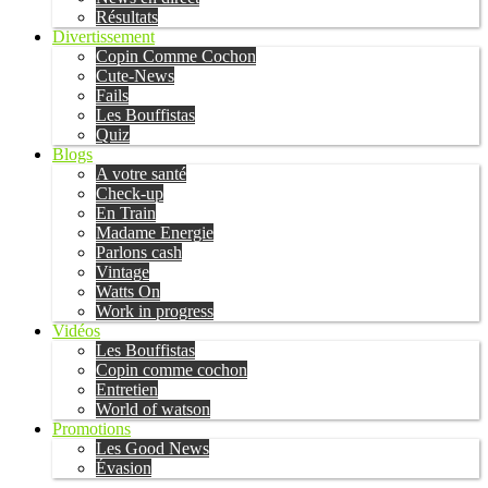
Résultats
Divertissement
Copin Comme Cochon
Cute-News
Fails
Les Bouffistas
Quiz
Blogs
A votre santé
Check-up
En Train
Madame Energie
Parlons cash
Vintage
Watts On
Work in progress
Vidéos
Les Bouffistas
Copin comme cochon
Entretien
World of watson
Promotions
Les Good News
Évasion