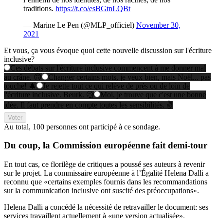
traditions.
https://t.co/esBGtnLQBt
— Marine Le Pen (@MLP_officiel)
November 30,
2021
Et vous, ça vous évoque quoi cette nouvelle discussion sur l'écriture
inclusive?
Ces débats sur l'écriture inclusive commencent à me donner mal
au crâne. 🙃
Changer certains mots, je veux bien, mais Noël... pas
touche! 🎄
Je rejette tout ce qui relève de près ou de loin de
l'écriture inclusive. Beurk. 🧐
Moi, je trouve que c'est une bonne
idée. Il faut prendre en compte toutes les sensibilités. ✌️
Voter
Au total,
100 personnes
ont participé à ce sondage.
Du coup, la Commission européenne fait
demi-tour
En tout cas, ce florilège de critiques a poussé ses auteurs à revenir
sur le projet. La commissaire européenne à l’Égalité Helena Dalli a
reconnu que «certains exemples fournis dans les recommandations
sur la communication inclusive ont suscité des préoccupations».
Helena Dalli a concédé la nécessité de retravailler le document: ses
services travaillent actuellement à «une version actualisée».