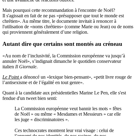
Mais pourquoi cette recommandation à l'encontre de Noël?
Il s'agissait en fait de ne pas «présupposer que tout le monde est
chrétien». Au même titre, le documente invitait à renoncer à
l'utilisation de «noms chrétiens» (comme Marie ou Jean) ou de noms
qui proviennent généralement d’une religion.
Autant dire que certains sont montés au
créneau
«Au nom de l’inclusivité, la Commission européenne va jusqu’à
annuler Noël», s’indignait dimanche le quotidien conservateur
italien
Il Giornale
.
Le Point
a dénoncé un «lexique bien-pensant», «petit livre rouge de
l’antisexisme et de l’égalité en tout genre».
Quant à la candidate aux présidentielles Marine Le Pen, elle s'est
fendue d'un tweet bien senti:
La Commission européenne veut bannir les mots « fêtes
de Noël » ou même « Mesdames et Messieurs » car elle
les juge « discriminatoires ».
Ces technocrates montrent leur vrai visage : celui de
l’ennemi de nos identités, de nos racines, de nos