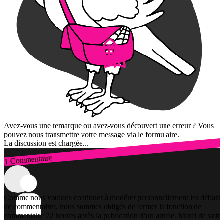
Avez-vous une remarque ou avez-vous découvert une erreur ? Vous
pouvez nous transmettre votre message via le formulaire.
La discussion est chargée...
1 Commentaire
Connexion
Comme nous voulons continuer à modérer personnellement les débats
de commentaires, nous sommes obligés de fermer la fonction de
commentaire 72 heures après la publication d’un article. Merci de vot