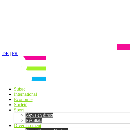
DE
|
FR
Suisse
International
Economie
Société
Sport
News en direct
Résultats
Divertissement