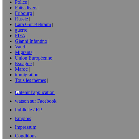
Police
Faits divers
Fribourg
Russie
Lara Gut-Behrami
guerre
FIFA
Gianni Infantino
Vaud
Migrants
Union Européenne
Espagne
Maroc
immigration
Tous les thèmes
Obtenir l'application
watson sur Facebook
Publicité / RP
Emplois
Impressum
Conditions