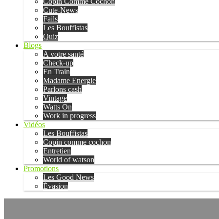
Copin Comme Cochon
Cute-News
Fails
Les Bouffistas
Quiz
Blogs
A votre santé
Check-up
En Train
Madame Energie
Parlons cash
Vintage
Watts On
Work in progress
Vidéos
Les Bouffistas
Copin comme cochon
Entretien
World of watson
Promotions
Les Good News
Évasion