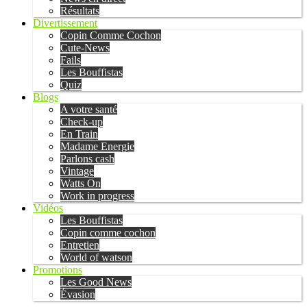
Résultats
Divertissement
Copin Comme Cochon
Cute-News
Fails
Les Bouffistas
Quiz
Blogs
A votre santé
Check-up
En Train
Madame Energie
Parlons cash
Vintage
Watts On
Work in progress
Vidéos
Les Bouffistas
Copin comme cochon
Entretien
World of watson
Promotions
Les Good News
Évasion