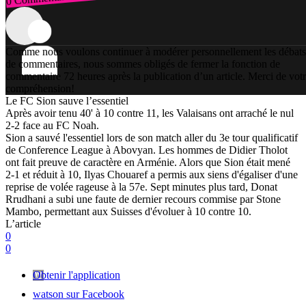
Connexion
Comme nous voulons continuer à modérer personnellement les débats
de commentaires, nous sommes obligés de fermer la fonction de
commentaire 72 heures après la publication d’un article. Merci de vot
compréhension!
Le FC Sion sauve l’essentiel
Après avoir tenu 40' à 10 contre 11, les Valaisans ont arraché le nul
2-2 face au FC Noah.
Sion a sauvé l'essentiel lors de son match aller du 3e tour qualificatif
de Conference League à Abovyan. Les hommes de Didier Tholot
ont fait preuve de caractère en Arménie. Alors que Sion était mené
2-1 et réduit à 10, Ilyas Chouaref a permis aux siens d'égaliser d'une
reprise de volée rageuse à la 57e. Sept minutes plus tard, Donat
Rrudhani a subi une faute de dernier recours commise par Stone
Mambo, permettant aux Suisses d'évoluer à 10 contre 10.
L’article
0
0
Obtenir l'application
watson sur Facebook