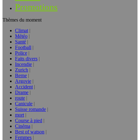
Promotions
Thèmes du moment
Climat
Météo
Santé
Football
Police
Faits divers
Incendie
Zurich
Berne
Argovie
Accident
Drame
route
Canicule
Suisse romande
mort
Course à pied
Cinéma
Best of watson
Femmes