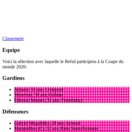
Classement
Equipe
Voici la sélection avec laquelle le Brésil participera à la Coupe du
monde 2026:
Gardiens
Alisson; 33 ans; Liverpool
Weverton; 38 ans; Grêmio
Ederson Moraes; 32 ans; Fenerbahçe
Défenseurs
Gabriel Magalhães; 28 ans; Arsenal
Marquinhos (C); 32 ans; Paris Saint-Germain