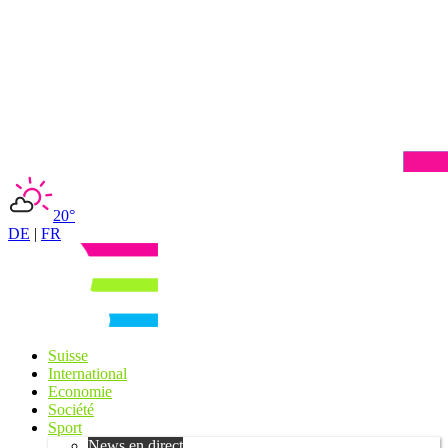
20°
DE
|
FR
Suisse
International
Economie
Société
Sport
News en direct