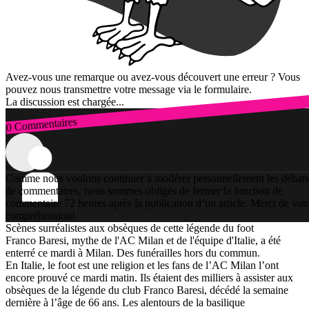
Avez-vous une remarque ou avez-vous découvert une erreur ? Vous
pouvez nous transmettre votre message via le formulaire.
La discussion est chargée...
0 Commentaires
Connexion
Comme nous voulons continuer à modérer personnellement les débats
de commentaires, nous sommes obligés de fermer la fonction de
commentaire 72 heures après la publication d’un article. Merci de vot
compréhension!
Scènes surréalistes aux obsèques de cette légende du foot
Franco Baresi, mythe de l'AC Milan et de l'équipe d'Italie, a été
enterré ce mardi à Milan. Des funérailles hors du commun.
En Italie, le foot est une religion et les fans de l’AC Milan l’ont
encore prouvé ce mardi matin. Ils étaient des milliers à assister aux
obsèques de la légende du club Franco Baresi, décédé la semaine
dernière à l’âge de 66 ans. Les alentours de la basilique