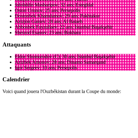
Jaloliddin Masharipov; 32 ans; Esteghlal
Oston Urunov; 25 ans; Persepolis
Dostonbek Khamdamov; 29 ans; Pakhtakor
Azizjon Ganiev; 28 ans; Al Bataeh
Abbosbek Fayzullaev; 22 ans; İstanbul Başakşehir
Sherzod Esanov; 23 ans; Bukhara
Attaquants
Eldor Shomurodov (C); 30 ans; İstanbul Başakşehir
Azizbek Amonov; 28 ans; Dinamo Samarqand
Igor Sergeev; 33 ans; Persepolis
Calendrier
Voici quand jouera l'Ouzbékistan durant la Coupe du monde: