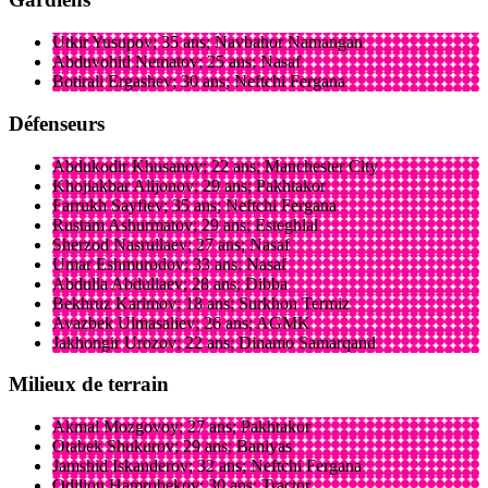
Utkir Yusupov; 35 ans; Navbahor Namangan
Abduvohid Nematov; 25 ans; Nasaf
Botirali Ergashev; 30 ans; Neftchi Fergana
Défenseurs
Abdukodir Khusanov; 22 ans; Manchester City
Khojiakbar Alijonov; 29 ans; Pakhtakor
Farrukh Sayfiev; 35 ans; Neftchi Fergana
Rustam Ashurmatov; 29 ans; Esteghlal
Sherzod Nasrullaev; 27 ans; Nasaf
Umar Eshmurodov; 33 ans; Nasaf
Abdulla Abdullaev; 28 ans; Dibba
Bekhruz Karimov; 18 ans; Surkhon Termiz
Avazbek Ulmasaliev; 26 ans; AGMK
Jakhongir Urozov; 22 ans; Dinamo Samarqand
Milieux de terrain
Akmal Mozgovoy; 27 ans; Pakhtakor
Otabek Shukurov; 29 ans; Baniyas
Jamshid Iskanderov; 32 ans; Neftchi Fergana
Odiljon Hamrobekov; 30 ans; Tractor