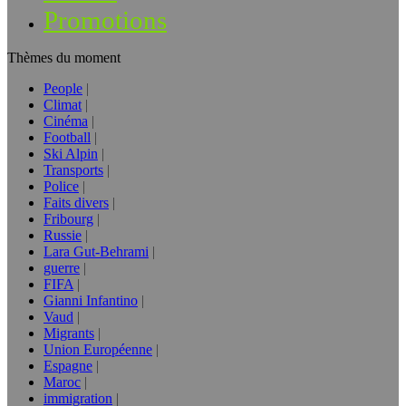
Promotions
Thèmes du moment
People
Climat
Cinéma
Football
Ski Alpin
Transports
Police
Faits divers
Fribourg
Russie
Lara Gut-Behrami
guerre
FIFA
Gianni Infantino
Vaud
Migrants
Union Européenne
Espagne
Maroc
immigration