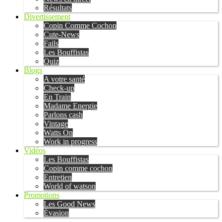
Résultats
Divertissement
Copin Comme Cochon
Cute-News
Fails
Les Bouffistas
Quiz
Blogs
A votre santé
Check-up
En Train
Madame Energie
Parlons cash
Vintage
Watts On
Work in progress
Vidéos
Les Bouffistas
Copin comme cochon
Entretien
World of watson
Promotions
Les Good News
Évasion