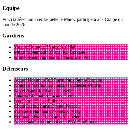
Equipe
Voici la sélection avec laquelle le Maroc participera à la Coupe du
monde 2026:
Gardiens
Yassine Bounou; 35 ans; Al-Hilal
Munir Mohamedi; 37 ans; RS Berkane
Ahmed Reda Tagnaouti; 30 ans; AS FAR
Défenseurs
Achraf Hakimi (C); 27 ans; Paris Saint-Germain
Noussair Mazraoui; 28 ans; Manchester United
Nayef Aguerd; 30 ans; Marseille
Zakaria El Ouahdi; 24 ans; Genk
Issa Diop; 29 ans; Fulham
Chadi Riad; 22 ans; Crystal Palace
Youssef Belammari; 27 ans; Al Ahly
Redouane Halhal; 23 ans; Mechelen
Anass Salah-Eddine; 24 ans; PSV Eindhoven