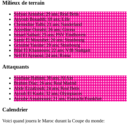
Milieux de terrain
Sofyan Amrabat; 29 ans; Real Betis
Ayyoub Bouaddi; 18 ans; Lille
Chemsdine Talbi; 21 ans; Sunderland
Azzedine Ounahi; 26 ans; Girona
Ismael Saibari; 25 ans; PSV Eindhoven
Samir El Mourabet; 20 ans; Strasbourg
Gessime Yassine; 20 ans; Strasbourg
Bilal El Khannouss; 22 ans; VfB Stuttgart
Neil El Aynaoui; 24 ans; Roma
Attaquants
Soufiane Rahimi; 30 ans; Al Ain
Brahim Díaz; 26 ans; Real Madrid
Abde Ezzalzouli; 24 ans; Real Betis
Ayoub El Kaabi; 32 ans; Olympiacos
Ayoube Amaimouni; 21 ans; Eintracht Frankfurt
Calendrier
Voici quand jouera le Maroc durant la Coupe du monde: