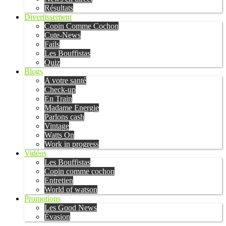
Résultats
Divertissement
Copin Comme Cochon
Cute-News
Fails
Les Bouffistas
Quiz
Blogs
A votre santé
Check-up
En Train
Madame Energie
Parlons cash
Vintage
Watts On
Work in progress
Vidéos
Les Bouffistas
Copin comme cochon
Entretien
World of watson
Promotions
Les Good News
Évasion