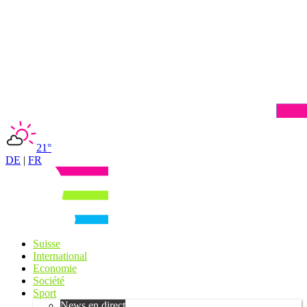
21°
DE
|
FR
Suisse
International
Economie
Société
Sport
News en direct