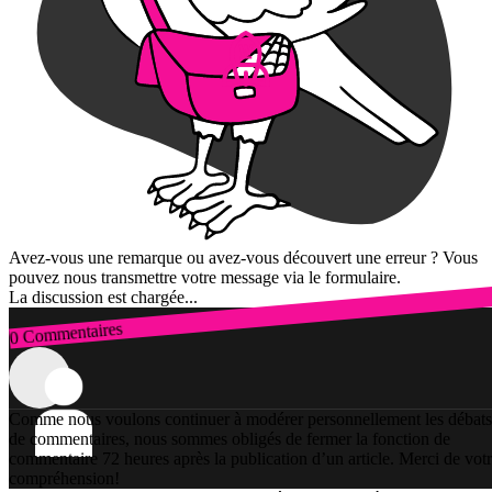
Avez-vous une remarque ou avez-vous découvert une erreur ? Vous
pouvez nous transmettre votre message via le formulaire.
La discussion est chargée...
0 Commentaires
Connexion
Comme nous voulons continuer à modérer personnellement les débats
de commentaires, nous sommes obligés de fermer la fonction de
commentaire 72 heures après la publication d’un article. Merci de vot
compréhension!