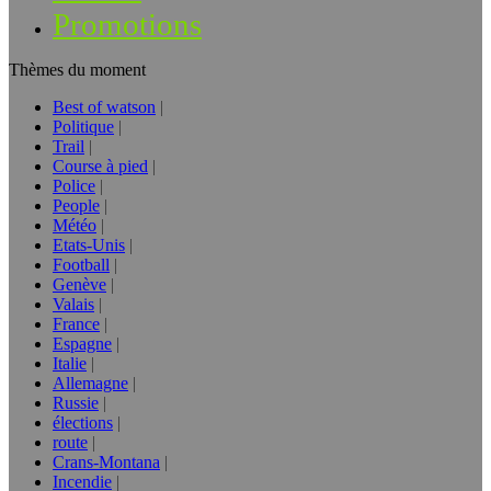
Promotions
Thèmes du moment
Best of watson
Politique
Trail
Course à pied
Police
People
Météo
Etats-Unis
Football
Genève
Valais
France
Espagne
Italie
Allemagne
Russie
élections
route
Crans-Montana
Incendie