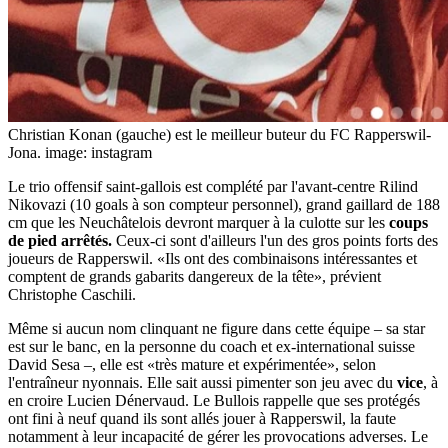
Christian Konan (gauche) est le meilleur buteur du FC Rapperswil-
Jona.
image: instagram
Le trio offensif saint-gallois est complété par l'avant-centre Rilind
Nikovazi (10 goals à son compteur personnel), grand gaillard de 188
cm que les Neuchâtelois devront marquer à la culotte sur les
coups
de pied arrêtés.
Ceux-ci sont d'ailleurs l'un des gros points forts des
joueurs de Rapperswil. «Ils ont des combinaisons intéressantes et
comptent de grands gabarits dangereux de la tête», prévient
Christophe Caschili.
Même si aucun nom clinquant ne figure dans cette équipe – sa star
est sur le banc, en la personne du coach et ex-international suisse
David Sesa –, elle est «très mature et expérimentée», selon
l'entraîneur nyonnais. Elle sait aussi pimenter son jeu avec du
vice
, à
en croire Lucien Dénervaud. Le Bullois rappelle que ses protégés
ont fini à neuf quand ils sont allés jouer à Rapperswil, la faute
notamment à leur incapacité de gérer les provocations adverses. Le