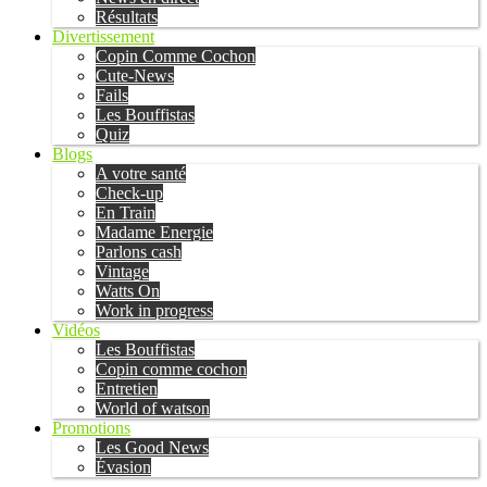
Résultats
Divertissement
Copin Comme Cochon
Cute-News
Fails
Les Bouffistas
Quiz
Blogs
A votre santé
Check-up
En Train
Madame Energie
Parlons cash
Vintage
Watts On
Work in progress
Vidéos
Les Bouffistas
Copin comme cochon
Entretien
World of watson
Promotions
Les Good News
Évasion