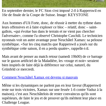
En septembre dernier, le FC Sion s'est imposé 2-0 à Rapperswil en
16e de finale de la Coupe de Suisse.
Image: KEYSTONE
Aux hommes d'Uli Forte, donc, de réussir à mettre du rythme dans
leurs offensives et à faire exploser ce bloc – relatif, donc – saint-
gallois, «qui évolue bas dans le terrain et ne vient pas chercher
l'adversaire», comme l'a observé Christophe Caschili. Le technicien
nyonnais voit un autre avantage pour Neuchâtel Xamax: sa pelouse
synthétique. «Sur les cinq matchs que Rapperswil a joués sur du
synthétique cette saison, il en a perdu quatre», rappelle-t-il.
Mais avant de penser au match retour (samedi 19h00) de ce barrage
sur le gazon artificiel de la Maladière, les «rouge et noir» seraient
bien inspirés de faire déjà la différence sur celui, naturel, du
Grünfeld ce mercredi.
Comment Neuchâtel Xamax est devenu si mauvais
Même si les dynamiques ne parlent pas en leur faveur (Rapperswil
reste sur trois victoires, Xamax sur une fessée 1-6 contre Vaduz à la
maison), c'est aux Neuchâtelois de rester convaincus qu'ils sont
supérieurs, de faire le jeu et de prouver qu'ils méritent leur place en
Challenge League.