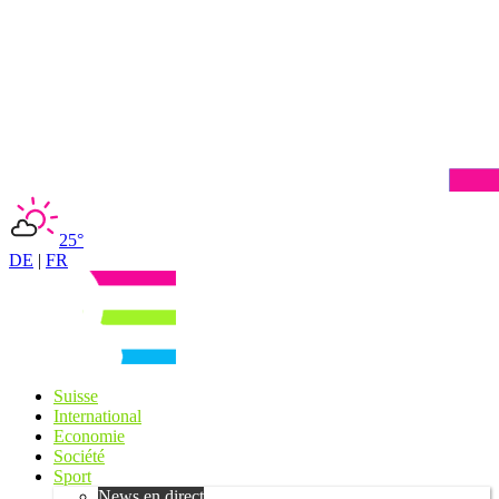
25°
DE
|
FR
Suisse
International
Economie
Société
Sport
News en direct