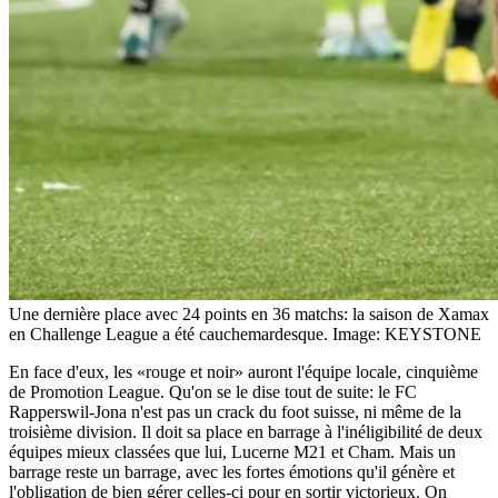
Une dernière place avec 24 points en 36 matchs: la saison de Xamax
en Challenge League a été cauchemardesque.
Image: KEYSTONE
En face d'eux, les «rouge et noir» auront l'équipe locale, cinquième
de Promotion League. Qu'on se le dise tout de suite: le FC
Rapperswil-Jona n'est pas un crack du foot suisse, ni même de la
troisième division. Il doit sa place en barrage à l'inéligibilité de deux
équipes mieux classées que lui, Lucerne M21 et Cham. Mais un
barrage reste un barrage, avec les fortes émotions qu'il génère et
l'obligation de bien gérer celles-ci pour en sortir victorieux. On