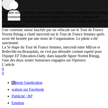
Comme nous voulons continuer à modérer personnellement les débats
de commentaires, nous sommes obligés de fermer la fonction de
commentaire 72 heures après la publication d’un article. Merci de vot
compréhension!
Une coureuse suisse fauchée par un véhicule sur le Tour de France
Noemi Rüegg a chuté mercredi sur le Tour de France femmes après
avoir été heurtée par une moto de l’organisation. Le pilote a été
sanctionné.
La 5e étape du Tour de France femmes, mercredi entre Mâcon et
Belleville-en-Beaujolais, ne s'est pas déroulée comme espéré pour
l'équipe EF Education-Oatly, dans laquelle figure Noemi Rüegg,
l'une des deux seules Suissesses engagées sur l'épreuve.
L’article
0
0
Obtenir l'application
watson sur Facebook
Publicité / RP
Emplois