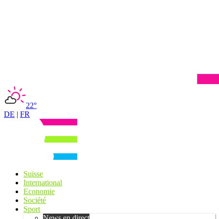
22°
DE
|
FR
Suisse
International
Economie
Société
Sport
News en direct