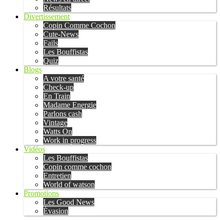
Résultats
Divertissement
Copin Comme Cochon
Cute-News
Fails
Les Bouffistas
Quiz
Blogs
A votre santé
Check-up
En Train
Madame Energie
Parlons cash
Vintage
Watts On
Work in progress
Vidéos
Les Bouffistas
Copin comme cochon
Entretien
World of watson
Promotions
Les Good News
Évasion