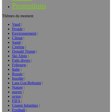
Promotions
Thèmes du moment
Vaud
People
Environnement
Climat
Santé
Cinéma
Donald Trump
Ski Alpin
Faits divers
Fribourg
Italie
Russie
Insolite
Lara Gut-Behrami
Nature
guerre
avion
FIFA
Gianni Infantino
Football