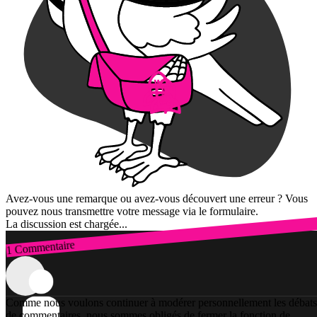
Avez-vous une remarque ou avez-vous découvert une erreur ? Vous
pouvez nous transmettre votre message via le formulaire.
La discussion est chargée...
1 Commentaire
Connexion
Comme nous voulons continuer à modérer personnellement les débats
de commentaires, nous sommes obligés de fermer la fonction de