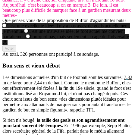
Aujourd'hui, c'est beaucoup si on en marque 3. De loin, il est
beaucoup plus difficile de marquer face à un gardien mesurant deux
mètres»
Que pensez-vous de la proposition de Buffon d'agrandir les buts?
C'est une excellente idée: il n'y a pas assez de goals actuellement,
je m'ennuie
C'est une mauvaise idée: le foot actuel me convient
parfaitement
Pourquoi pas, mais seulement la cage de l'adversaire
😜
Voter
Au total,
326 personnes
ont participé à ce sondage.
Bon sens et
vieux débat
Les dimensions actuelles d'un but de football sont les suivantes:
7,32
m de large pour 2,44 m de haut.
Comme le mentionne Buffon, elles
ont effectivement été fixées à la fin du 19e siècle, quand le foot s'est
institutionnalisé au Royaume-Uni, et n'ont pas changé depuis. Ces
choix sont issus du bon sens: «des dimensions plutôt idéales pour
permettre aux attaquants de marquer sans pour autant transformer le
gardien de but en simple figurant»,
rappelle TF1.
Si rien n'a bougé,
la taille des goals et son agrandissement ont
pourtant souvent été évoqués.
En 1996 par exemple, Sepp Blatter,
alors secrétaire général de la Fifa,
parlait dans le média allemand