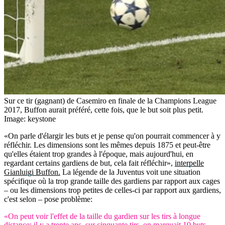
Sur ce tir (gagnant) de Casemiro en finale de la Champions League
2017, Buffon aurait préféré, cette fois, que le but soit plus petit.
Image: keystone
«On parle d'élargir les buts et je pense qu'on pourrait commencer à y
réfléchir. Les dimensions sont les mêmes depuis 1875 et peut-être
qu'elles étaient trop grandes à l'époque, mais aujourd'hui, en
regardant certains gardiens de but, cela fait réfléchir»,
interpelle
Gianluigi Buffon.
La légende de la Juventus voit une situation
spécifique où la trop grande taille des gardiens par rapport aux cages
– ou les dimensions trop petites de celles-ci par rapport aux gardiens,
c'est selon – pose problème:
«On peut voir l'effet de la taille du gardien sur les tirs à longue
distance: il y a trente ans, sur cinquante tirs, on marquait 10 buts.