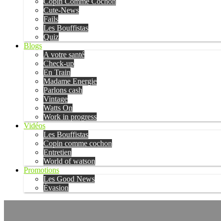
Copin Comme Cochon
Cute-News
Fails
Les Bouffistas
Quiz
Blogs
A votre santé
Check-up
En Train
Madame Energie
Parlons cash
Vintage
Watts On
Work in progress
Vidéos
Les Bouffistas
Copin comme cochon
Entretien
World of watson
Promotions
Les Good News
Évasion