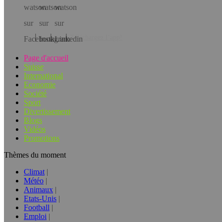
Téléchargez l’app!
Page d'accueil
Suisse
International
Economie
Société
Sport
Divertissement
Blogs
Vidéos
Promotions
Thèmes du moment
Climat
Météo
Animaux
Etats-Unis
Football
Emploi