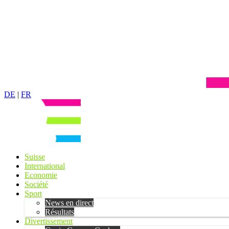
DE
|
FR
Suisse
International
Economie
Société
Sport
News en direct
Résultats
Divertissement