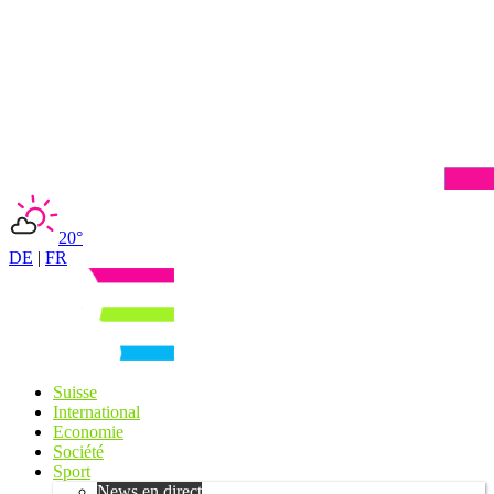
20°
DE
|
FR
Suisse
International
Economie
Société
Sport
News en direct