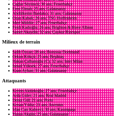
Çağlar Söyüncü; 30 ans; Fenerbahçe
Eren Elmalı; 25 ans; Galatasaray
Abdülkerim Bardakcı; 31 ans; Galatasaray
Ozan Kabak; 26 ans; TSG Hoffenheim
Mert Müldür; 27 ans; Fenerbahçe
Ferdi Kadıoğlu; 26 ans; Brighton & Hove Albion
Samet Akaydin; 32 ans; Çaykur Rizespor
Milieux de terrain
Salih Özcan; 28 ans; Borussia Dortmund
Orkun Kökçü; 25 ans; Beşiktaş
Hakan Çalhanoğlu (C); 32 ans; Inter Milan
İsmail Yüksek; 27 ans; Fenerbahçe
Kaan Ayhan; 31 ans; Galatasaray
Attaquants
Kerem Aktürkoğlu; 27 ans; Fenerbahçe
Arda Güler; 21 ans; Real Madrid
Deniz Gül; 21 ans; Porto
Kenan Yıldız; 21 ans; Juventus
İrfan Can Kahveci; 30 ans; Kasımpaşa
Yunus Akgün; 25 ans; Galatasaray