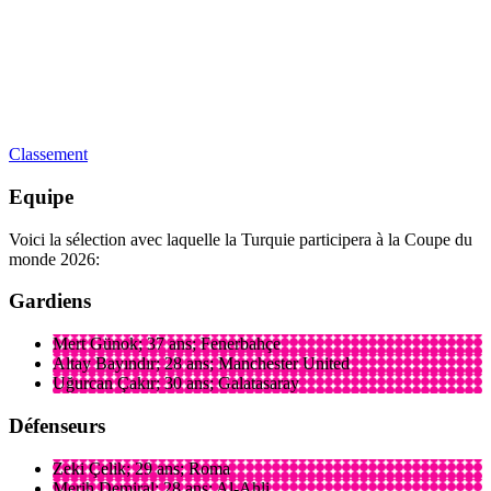
Classement
Equipe
Voici la sélection avec laquelle la Turquie participera à la Coupe du
monde 2026:
Gardiens
Mert Günok; 37 ans; Fenerbahçe
Altay Bayındır; 28 ans; Manchester United
Uğurcan Çakır; 30 ans; Galatasaray
Défenseurs
Zeki Çelik; 29 ans; Roma
Merih Demiral; 28 ans; Al-Ahli