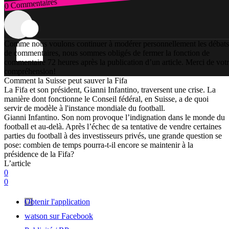
0 Commentaires
Connexion
Comme nous voulons continuer à modérer personnellement les débats
de commentaires, nous sommes obligés de fermer la fonction de
commentaire 72 heures après la publication d’un article. Merci de vot
compréhension!
Comment la Suisse peut sauver la Fifa
La Fifa et son président, Gianni Infantino, traversent une crise. La
manière dont fonctionne le Conseil fédéral, en Suisse, a de quoi
servir de modèle à l'instance mondiale du football.
Gianni Infantino. Son nom provoque l’indignation dans le monde du
football et au-delà. Après l’échec de sa tentative de vendre certaines
parties du football à des investisseurs privés, une grande question se
pose: combien de temps pourra-t-il encore se maintenir à la
présidence de la Fifa?
L’article
0
0
Obtenir l'application
watson sur Facebook