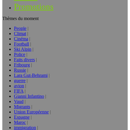
Promotions
Thèmes du moment
People
Climat
Cinéma
Football
Ski Alpin
Police
Faits divers
Fribourg
Russie
Lara Gut-Behrami
guerre
avion
FIFA
Gianni Infantino
Vaud
Migrants
Union Européenne
Espagne
Maroc
immigration