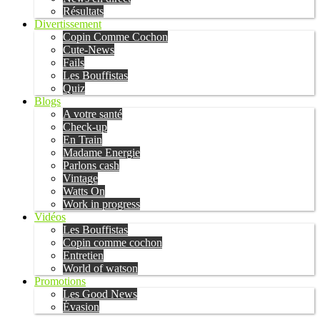
Résultats
Divertissement
Copin Comme Cochon
Cute-News
Fails
Les Bouffistas
Quiz
Blogs
A votre santé
Check-up
En Train
Madame Energie
Parlons cash
Vintage
Watts On
Work in progress
Vidéos
Les Bouffistas
Copin comme cochon
Entretien
World of watson
Promotions
Les Good News
Évasion