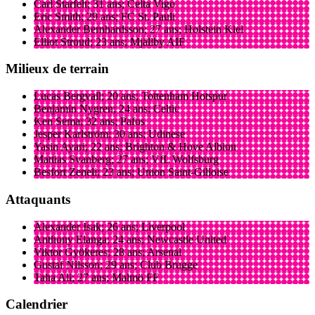
Carl Starfelt; 31 ans; Celta Vigo
Eric Smith; 29 ans; FC St. Pauli
Alexander Bernhardsson; 27 ans; Holstein Kiel
Elliot Stroud; 23 ans; Mjällby AIF
Milieux de terrain
Lucas Bergvall; 20 ans; Tottenham Hotspur
Benjamin Nygren; 24 ans; Celtic
Ken Sema; 32 ans; Pafos
Jesper Karlström; 30 ans; Udinese
Yasin Ayari; 22 ans; Brighton & Hove Albion
Mattias Svanberg; 27 ans; VfL Wolfsburg
Besfort Zeneli; 23 ans; Union Saint-Gilloise
Attaquants
Alexander Isak; 26 ans; Liverpool
Anthony Elanga; 24 ans; Newcastle United
Viktor Gyökeres; 28 ans; Arsenal
Gustaf Nilsson; 29 ans; Club Brugge
Taha Ali; 27 ans; Malmö FF
Calendrier