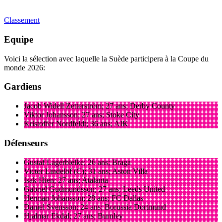
Classement
Equipe
Voici la sélection avec laquelle la Suède participera à la Coupe du
monde 2026:
Gardiens
Jacob Widell Zetterström; 27 ans; Derby County
Viktor Johansson; 27 ans; Stoke City
Kristoffer Nordfeldt; 36 ans; AIK
Défenseurs
Gustaf Lagerbielke; 26 ans; Braga
Victor Lindelöf (C); 31 ans; Aston Villa
Isak Hien; 27 ans; Atalanta
Gabriel Gudmundsson; 27 ans; Leeds United
Herman Johansson; 28 ans; FC Dallas
Daniel Svensson; 24 ans; Borussia Dortmund
Hjalmar Ekdal; 27 ans; Burnley