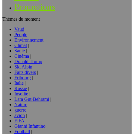
Promotions
Thèmes du moment
Vaud
People
Environnement
Climat
Santé
Cinéma
Donald Trump
Ski Alpin
Faits divers
Fribourg
Italie
Russie
Insolite
Lara Gut-Behrami
Nature
guerre
avion
FIFA
Gianni Infantino
Football