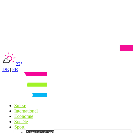
22°
DE
|
FR
Suisse
International
Economie
Société
Sport
News en direct