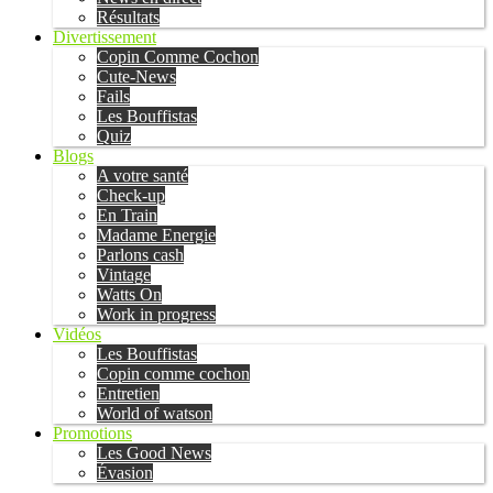
Résultats
Divertissement
Copin Comme Cochon
Cute-News
Fails
Les Bouffistas
Quiz
Blogs
A votre santé
Check-up
En Train
Madame Energie
Parlons cash
Vintage
Watts On
Work in progress
Vidéos
Les Bouffistas
Copin comme cochon
Entretien
World of watson
Promotions
Les Good News
Évasion