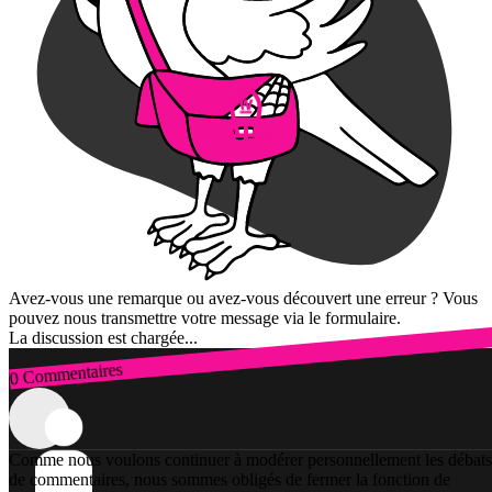
Avez-vous une remarque ou avez-vous découvert une erreur ? Vous
pouvez nous transmettre votre message via le formulaire.
La discussion est chargée...
0 Commentaires
Connexion
Comme nous voulons continuer à modérer personnellement les débats
de commentaires, nous sommes obligés de fermer la fonction de