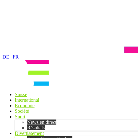
DE
|
FR
Suisse
International
Economie
Société
Sport
News en direct
Résultats
Divertissement