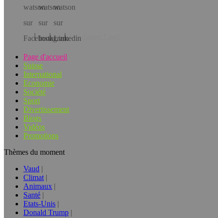
Téléchargez l’app!
Page d'accueil
Suisse
International
Economie
Société
Sport
Divertissement
Blogs
Vidéos
Promotions
Thèmes du moment
Vaud
Climat
Animaux
Santé
Etats-Unis
Donald Trump