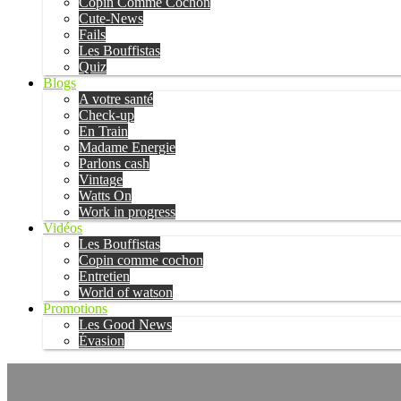
Copin Comme Cochon
Cute-News
Fails
Les Bouffistas
Quiz
Blogs
A votre santé
Check-up
En Train
Madame Energie
Parlons cash
Vintage
Watts On
Work in progress
Vidéos
Les Bouffistas
Copin comme cochon
Entretien
World of watson
Promotions
Les Good News
Évasion