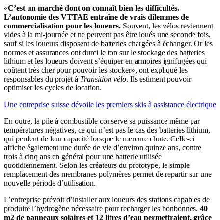
«
C’est un marché dont on connaît bien les difficultés.
L’autonomie des VTTAE entraîne de vrais dilemmes de
commercialisation pour les loueurs.
Souvent, les vélos reviennent
vides à la mi-journée et ne peuvent pas être loués une seconde fois,
sauf si les loueurs disposent de batteries chargées à échanger. Or les
normes et assurances ont durci le ton sur le stockage des batteries
lithium et les loueurs doivent s’équiper en armoires ignifugées qui
coûtent très cher pour pouvoir les stocker», ont expliqué les
responsables du projet à
Transition vélo
. Ils estiment pouvoir
optimiser les cycles de location.
Une entreprise suisse dévoile les premiers skis à assistance électrique
En outre, la pile à combustible conserve sa puissance même par
températures négatives, ce qui n’est pas le cas des batteries lithium,
qui perdent de leur capacité lorsque le mercure chute. Celle-ci
affiche également une durée de vie d’environ quinze ans, contre
trois à cinq ans en général pour une batterie utilisée
quotidiennement. Selon les créateurs du prototype, le simple
remplacement des membranes polymères permet de repartir sur une
nouvelle période d’utilisation.
L’entreprise prévoit d’installer aux loueurs des stations capables de
produire l’hydrogène nécessaire pour recharger les bonbonnes.
40
m2 de panneaux solaires et 12 litres d’eau permettraient, grâce