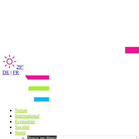
29°
DE
|
FR
Suisse
International
Economie
Société
Sport
News en direct