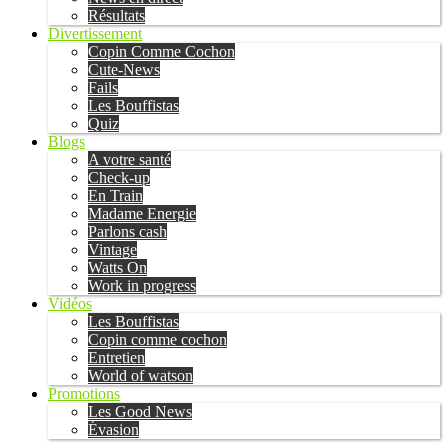
Résultats
Divertissement
Copin Comme Cochon
Cute-News
Fails
Les Bouffistas
Quiz
Blogs
A votre santé
Check-up
En Train
Madame Energie
Parlons cash
Vintage
Watts On
Work in progress
Vidéos
Les Bouffistas
Copin comme cochon
Entretien
World of watson
Promotions
Les Good News
Évasion