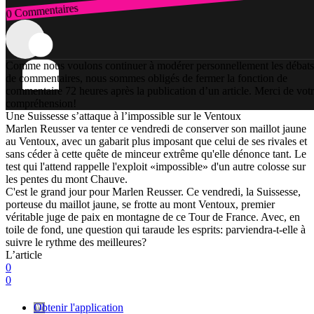
0 Commentaires
Connexion
Comme nous voulons continuer à modérer personnellement les débats
de commentaires, nous sommes obligés de fermer la fonction de
commentaire 72 heures après la publication d’un article. Merci de vot
compréhension!
Une Suissesse s’attaque à l’impossible sur le Ventoux
Marlen Reusser va tenter ce vendredi de conserver son maillot jaune
au Ventoux, avec un gabarit plus imposant que celui de ses rivales et
sans céder à cette quête de minceur extrême qu'elle dénonce tant. Le
test qui l'attend rappelle l'exploit «impossible» d'un autre colosse sur
les pentes du mont Chauve.
C'est le grand jour pour Marlen Reusser. Ce vendredi, la Suissesse,
porteuse du maillot jaune, se frotte au mont Ventoux, premier
véritable juge de paix en montagne de ce Tour de France. Avec, en
toile de fond, une question qui taraude les esprits: parviendra-t-elle à
suivre le rythme des meilleures?
L’article
0
0
Obtenir l'application