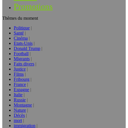
Promotions
Thèmes du moment
Politique
Santé
Cinéma
Etats-Unis
Donald Trump
Football
Migrants
Faits divers
Justice
Films
Fribourg
France
Espagne
Italie
Russie
Montagne
Nature
Décès
mort
immigration