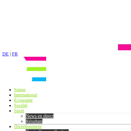
DE
|
FR
Suisse
International
Economie
Société
Sport
News en direct
Résultats
Divertissement