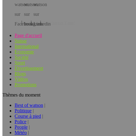
Téléchargez l’app!
Page d'accueil
Suisse
International
Economie
Société
Sport
Divertissement
Blogs
Vidéos
Promotions
Thèmes du moment
Best of watson
Politique
Course à pied
Police
People
Météo