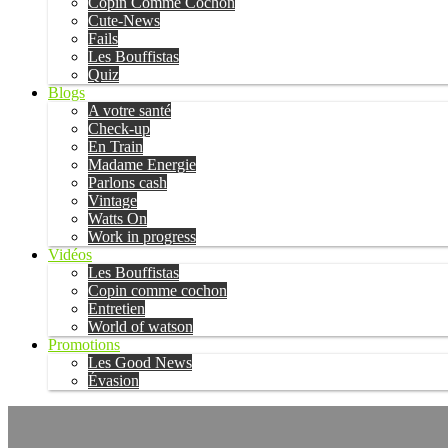
Copin Comme Cochon
Cute-News
Fails
Les Bouffistas
Quiz
Blogs
A votre santé
Check-up
En Train
Madame Energie
Parlons cash
Vintage
Watts On
Work in progress
Vidéos
Les Bouffistas
Copin comme cochon
Entretien
World of watson
Promotions
Les Good News
Évasion