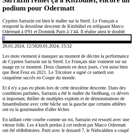
podium pour Odermatt
Cyprien Sarrazin est bien le maître sur la Streif. Le Français a
remporté la deuxième descente de Kitzbühel en reléguant Marco
Odermatt à 0'91 et Dominik Paris à 1'44. Il réalise ainsi le doublé.
0
20.01.2024, 12:50
20.01.2024, 15:32
Les mots viennent à manquer au moment de décrire la performance
de Cyprien Sarrazin sur la Streif. Le Français skie vraiment sur un
nuage en ce moment. Deux chamois en deux jours, c'est aussi bien
que Beat Feuz en 2021. Le Tricolore a signé ce samedi son
cinquième succès en Coupe du monde.
Et il n'y a pas eu photo lors de cette deuxième descente. Dans des
conditions parfaites, Sarrazin a été le maître du Steilhang, ce dévers
si important, théâtre de multiples exploits et de démonstrations de
funambulisme avec cette bâche sur la gauche que certains athlètes
ont eu la gourmandise d'aller lécher.
En taillant cette courbe comme un roi, Sarrazin est ressorti avec une
vitesse folle. Les 4 km/h perdus à cet endroit par Marco Odermatt
ont été rédhibitoires. Parti avec le dossard 7, le Nidwaldien a coupé