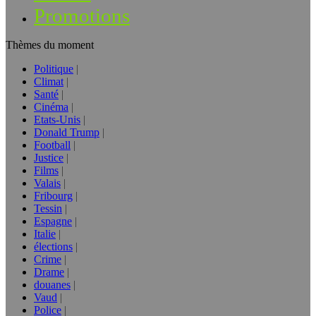
Promotions
Thèmes du moment
Politique
Climat
Santé
Cinéma
Etats-Unis
Donald Trump
Football
Justice
Films
Valais
Fribourg
Tessin
Espagne
Italie
élections
Crime
Drame
douanes
Vaud
Police