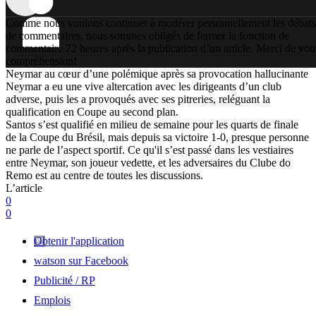
Comme nous voulons continuer à modérer personnellement les débats
de commentaires, nous sommes obligés de fermer la fonction de
commentaire 72 heures après la publication d’un article. Merci de vot
compréhension!
Neymar au cœur d’une polémique après sa provocation hallucinante
Neymar a eu une vive altercation avec les dirigeants d’un club
adverse, puis les a provoqués avec ses pitreries, reléguant la
qualification en Coupe au second plan.
Santos s’est qualifié en milieu de semaine pour les quarts de finale
de la Coupe du Brésil, mais depuis sa victoire 1-0, presque personne
ne parle de l’aspect sportif. Ce qu'il s’est passé dans les vestiaires
entre Neymar, son joueur vedette, et les adversaires du Clube do
Remo est au centre de toutes les discussions.
L’article
0
0
Obtenir l'application
watson sur Facebook
Publicité / RP
Emplois