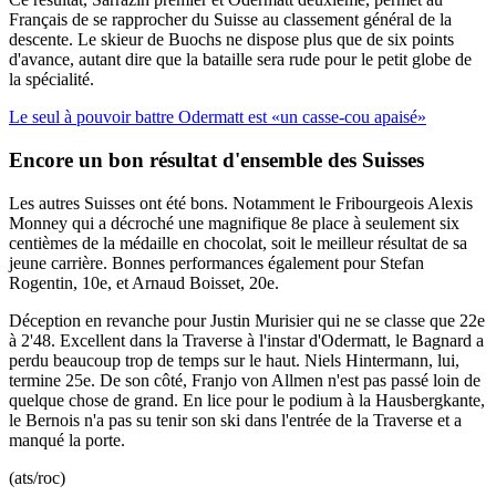
Français de se rapprocher du Suisse au classement général de la
descente. Le skieur de Buochs ne dispose plus que de six points
d'avance, autant dire que la bataille sera rude pour le petit globe de
la spécialité.
Le seul à pouvoir battre Odermatt est «un casse-cou apaisé»
Encore un bon résultat d'ensemble des Suisses
Les autres Suisses ont été bons. Notamment le Fribourgeois Alexis
Monney qui a décroché une magnifique 8e place à seulement six
centièmes de la médaille en chocolat, soit le meilleur résultat de sa
jeune carrière. Bonnes performances également pour Stefan
Rogentin, 10e, et Arnaud Boisset, 20e.
Déception en revanche pour Justin Murisier qui ne se classe que 22e
à 2'48. Excellent dans la Traverse à l'instar d'Odermatt, le Bagnard a
perdu beaucoup trop de temps sur le haut. Niels Hintermann, lui,
termine 25e. De son côté, Franjo von Allmen n'est pas passé loin de
quelque chose de grand. En lice pour le podium à la Hausbergkante,
le Bernois n'a pas su tenir son ski dans l'entrée de la Traverse et a
manqué la porte.
(ats/roc)