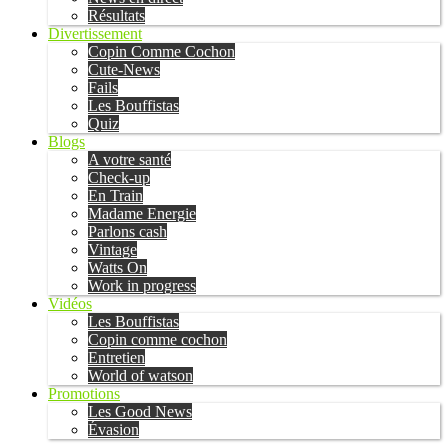
Résultats
Divertissement
Copin Comme Cochon
Cute-News
Fails
Les Bouffistas
Quiz
Blogs
A votre santé
Check-up
En Train
Madame Energie
Parlons cash
Vintage
Watts On
Work in progress
Vidéos
Les Bouffistas
Copin comme cochon
Entretien
World of watson
Promotions
Les Good News
Évasion