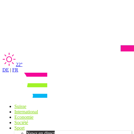
22°
DE
|
FR
Suisse
International
Economie
Société
Sport
News en direct