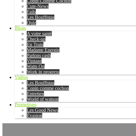
Copin Comme Cochon
Cute-News
Fails
Les Bouffistas
Quiz
Blogs
A votre santé
Check-up
En Train
Madame Energie
Parlons cash
Vintage
Watts On
Work in progress
Vidéos
Les Bouffistas
Copin comme cochon
Entretien
World of watson
Promotions
Les Good News
Évasion