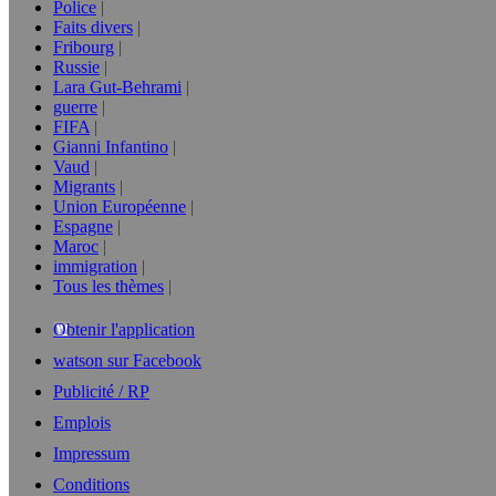
Police
Faits divers
Fribourg
Russie
Lara Gut-Behrami
guerre
FIFA
Gianni Infantino
Vaud
Migrants
Union Européenne
Espagne
Maroc
immigration
Tous les thèmes
Obtenir l'application
watson sur Facebook
Publicité / RP
Emplois
Impressum
Conditions