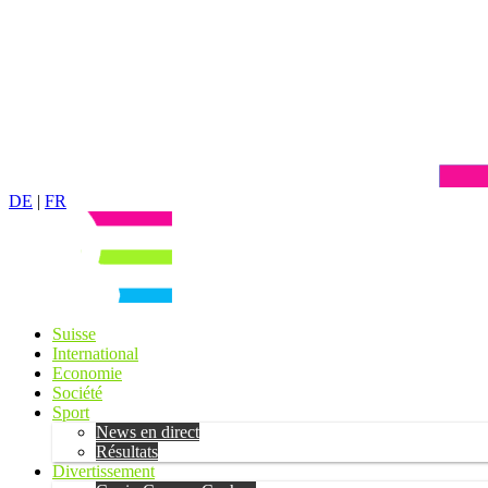
DE
|
FR
Suisse
International
Economie
Société
Sport
News en direct
Résultats
Divertissement