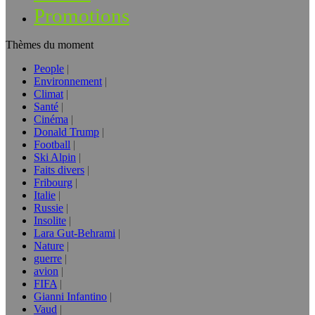
Promotions
Thèmes du moment
People
Environnement
Climat
Santé
Cinéma
Donald Trump
Football
Ski Alpin
Faits divers
Fribourg
Italie
Russie
Insolite
Lara Gut-Behrami
Nature
guerre
avion
FIFA
Gianni Infantino
Vaud