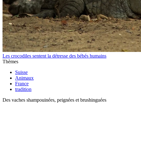
Les crocodiles sentent la détresse des bébés humains
Thèmes
Suisse
Animaux
France
tradition
Des vaches shampouinées, peignées et brushinguées