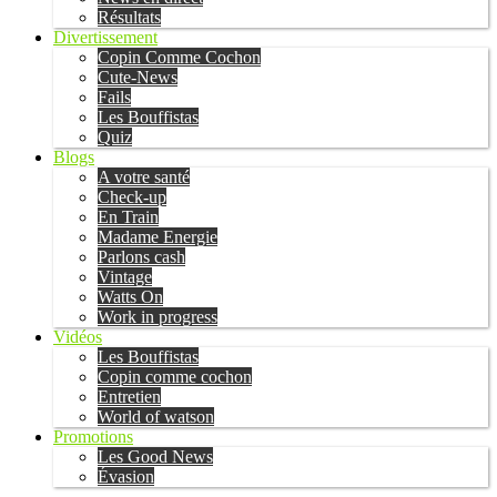
Résultats
Divertissement
Copin Comme Cochon
Cute-News
Fails
Les Bouffistas
Quiz
Blogs
A votre santé
Check-up
En Train
Madame Energie
Parlons cash
Vintage
Watts On
Work in progress
Vidéos
Les Bouffistas
Copin comme cochon
Entretien
World of watson
Promotions
Les Good News
Évasion