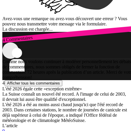
Avez-vous une remarque ou avez-vous découvert une erreur ? Vous
pouvez nous transmettre votre message via le formulaire.
La discussion est chargée...
4 Commentaires
Connexion
Comme nous voulons continuer à modérer personnellement les débats
de commentaires, nous sommes obligés de fermer la fonction de
commentaire 72 heures après la publication d’un article. Merci de vot
compréhension!
4
Afficher tous les commentaires
L'été 2026 égale cette «exception extrême»
La Suisse connaît un nouvel été record. A l'image de celui de 2003,
il devrait lui aussi être qualifié d'exceptionnel.
L'été 2026 a été au moins aussi chaud jusqu'ici que l'été record de
2003. Dans certaines stations, le nombre de journées de canicule est
déjà supérieur à celui de l'époque, a indiqué l'Office fédéral de
météorologie et de climatologie MétéoSuisse.
L’article
0