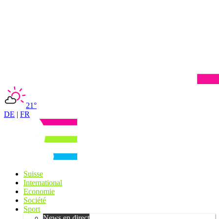
21°
DE
|
FR
Suisse
International
Economie
Société
Sport
News en direct