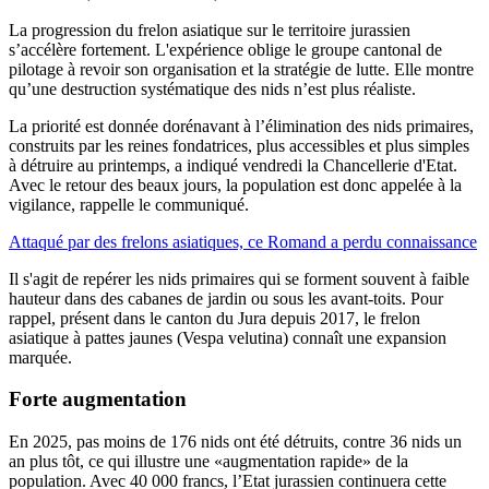
La progression du frelon asiatique sur le territoire jurassien
s’accélère fortement. L'expérience oblige le groupe cantonal de
pilotage à revoir son organisation et la stratégie de lutte. Elle montre
qu’une destruction systématique des nids n’est plus réaliste.
La priorité est donnée dorénavant à l’élimination des nids primaires,
construits par les reines fondatrices, plus accessibles et plus simples
à détruire au printemps, a indiqué vendredi la Chancellerie d'Etat.
Avec le retour des beaux jours, la population est donc appelée à la
vigilance, rappelle le communiqué.
Attaqué par des frelons asiatiques, ce Romand a perdu connaissance
Il s'agit de repérer les nids primaires qui se forment souvent à faible
hauteur dans des cabanes de jardin ou sous les avant-toits. Pour
rappel, présent dans le canton du Jura depuis 2017, le frelon
asiatique à pattes jaunes (Vespa velutina) connaît une expansion
marquée.
Forte augmentation
En 2025, pas moins de 176 nids ont été détruits, contre 36 nids un
an plus tôt, ce qui illustre une «augmentation rapide» de la
population. Avec 40 000 francs, l’Etat jurassien continuera cette