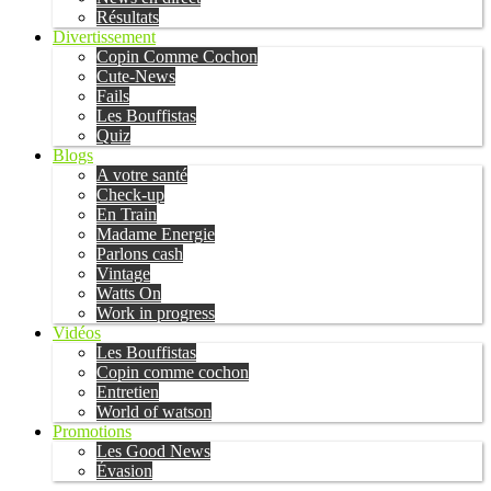
Résultats
Divertissement
Copin Comme Cochon
Cute-News
Fails
Les Bouffistas
Quiz
Blogs
A votre santé
Check-up
En Train
Madame Energie
Parlons cash
Vintage
Watts On
Work in progress
Vidéos
Les Bouffistas
Copin comme cochon
Entretien
World of watson
Promotions
Les Good News
Évasion