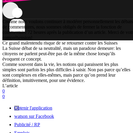
Comme nous voulons continuer à modérer personnellement les débats
de commentaires, nous sommes obligés de fermer la fonction de
commentaire 72 heures après la publication d’un article. Merci de vot
compréhension!
Ce grand malentendu risque de se retourner contre les Suisses
La Suisse débat de sa neutralité, mais un paradoxe demeure: les
citoyens ne parlent peut-être pas de la même chose lorsqu’ils
évoquent ce concept.
Comme souvent dans la vie, les notions qui paraissent les plus
simples sont parfois les plus difficiles à saisir. Non pas parce qu’elles
sont complexes en elles-mêmes, mais parce qu’on prend leur
définition, intuitivement, pour une évidence.
L’article
0
0
Obtenir l'application
watson sur Facebook
Publicité / RP
Emplois