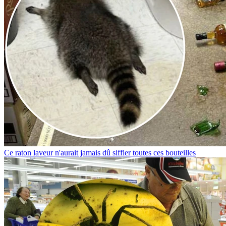
Ce raton laveur n'aurait jamais dû siffler toutes ces bouteilles