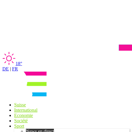
18°
DE
|
FR
Suisse
International
Economie
Société
Sport
News en direct