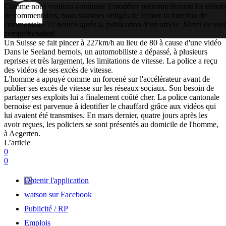
Comme nous voulons continuer à modérer personnellement les débats
de commentaires, nous sommes obligés de fermer la fonction de
commentaire 72 heures après la publication d’un article. Merci de vot
compréhension!
Un Suisse se fait pincer à 227km/h au lieu de 80 à cause d'une vidéo
Dans le Seeland bernois, un automobiliste a dépassé, à plusieurs
reprises et très largement, les limitations de vitesse. La police a reçu
des vidéos de ses excès de vitesse.
L'homme a appuyé comme un forcené sur l'accélérateur avant de
publier ses excès de vitesse sur les réseaux sociaux. Son besoin de
partager ses exploits lui a finalement coûté cher. La police cantonale
bernoise est parvenue à identifier le chauffard grâce aux vidéos qui
lui avaient été transmises. En mars dernier, quatre jours après les
avoir reçues, les policiers se sont présentés au domicile de l'homme,
à Aegerten.
L’article
0
0
Obtenir l'application
watson sur Facebook
Publicité / RP
Emplois