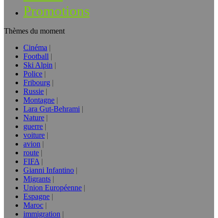
Promotions
Thèmes du moment
Cinéma
Football
Ski Alpin
Police
Fribourg
Russie
Montagne
Lara Gut-Behrami
Nature
guerre
voiture
avion
route
FIFA
Gianni Infantino
Migrants
Union Européenne
Espagne
Maroc
immigration