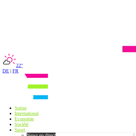
22°
DE
|
FR
Suisse
International
Economie
Société
Sport
News en direct