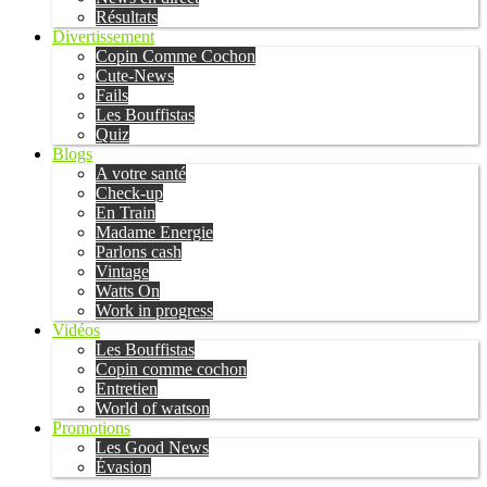
Résultats
Divertissement
Copin Comme Cochon
Cute-News
Fails
Les Bouffistas
Quiz
Blogs
A votre santé
Check-up
En Train
Madame Energie
Parlons cash
Vintage
Watts On
Work in progress
Vidéos
Les Bouffistas
Copin comme cochon
Entretien
World of watson
Promotions
Les Good News
Évasion