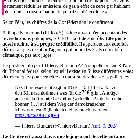
«Nous nous sommes améliorés sur de nombreux points et avons
nettement réduit les émissions de gaz à effet de serre par habitant
ainsi que la consommation de pétrole et d'électricité.»
Selon l'élu, les chiffres de la Confédération le confirment.
Philippe Nantermod (PLR/VS) estime aussi qu'en acceptant des
revendications politiques, la CEDH sort de son rôle.
Elle porte
aussi atteinte à sa propre crédibilité.
Il appartient aux autorités
démocratiques d'établir l'agenda politique des Etats en matière
climatique, pas aux juges.
Le président du parti Thierry Burkart (AG) rappelle lui sur X l'arrêt
du Tribunal fédéral selon lequel il existe en Suisse différentes voies
démocratiques pour remettre en question des décisions politiques.
Das Bundesgericht sagt in BGE 146 I 145 E. 4.3 zu
den Klimaseniorinnen was für die🇨🇭gilt: „Anträge
auf eine bestimmte Gestaltung aktueller Politikbereiche
können […] auf dem Weg der demokratischen
Mitwirkungsmöglichkeiten eingebracht werden.“ ⁦
https://t.co/sJ6JHgljV4
— Thierry Burkart (@ThierryBurkart)
April 9, 2024
Le Centre est aussi d'avis que le jugement de cette instance