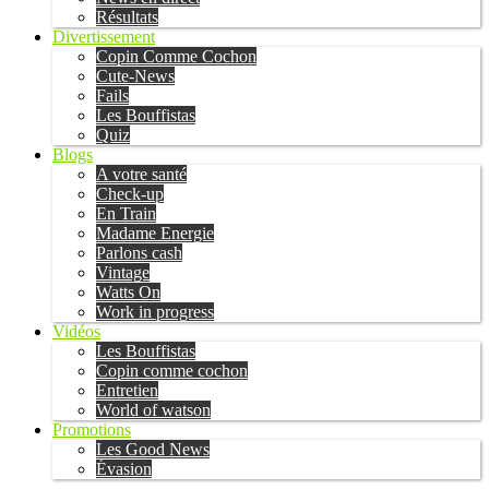
Résultats
Divertissement
Copin Comme Cochon
Cute-News
Fails
Les Bouffistas
Quiz
Blogs
A votre santé
Check-up
En Train
Madame Energie
Parlons cash
Vintage
Watts On
Work in progress
Vidéos
Les Bouffistas
Copin comme cochon
Entretien
World of watson
Promotions
Les Good News
Évasion