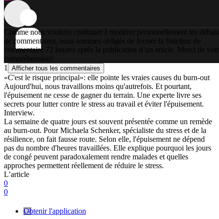
Comme nous voulons continuer à modérer personnellement les débats
de commentaires, nous sommes obligés de fermer la fonction de
commentaire 72 heures après la publication d’un article. Merci de vot
compréhension!
1
Afficher tous les commentaires
«C'est le risque principal»: elle pointe les vraies causes du burn-out
Aujourd'hui, nous travaillons moins qu'autrefois. Et pourtant,
l'épuisement ne cesse de gagner du terrain. Une experte livre ses
secrets pour lutter contre le stress au travail et éviter l'épuisement.
Interview.
La semaine de quatre jours est souvent présentée comme un remède
au burn-out. Pour Michaela Schenker, spécialiste du stress et de la
résilience, on fait fausse route. Selon elle, l'épuisement ne dépend
pas du nombre d'heures travaillées. Elle explique pourquoi les jours
de congé peuvent paradoxalement rendre malades et quelles
approches permettent réellement de réduire le stress.
L’article
0
0
Obtenir l'application