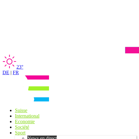
23°
DE
|
FR
Suisse
International
Economie
Société
Sport
News en direct