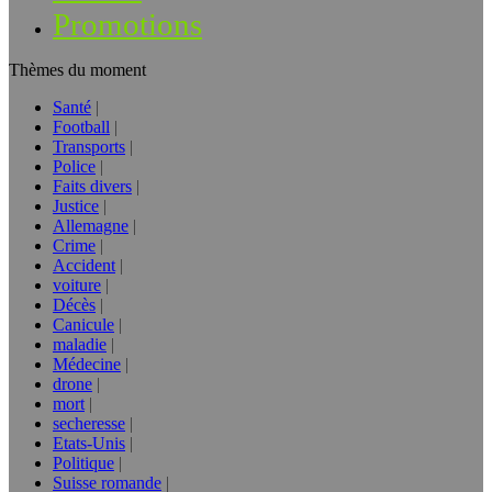
Promotions
Thèmes du moment
Santé
Football
Transports
Police
Faits divers
Justice
Allemagne
Crime
Accident
voiture
Décès
Canicule
maladie
Médecine
drone
mort
secheresse
Etats-Unis
Politique
Suisse romande