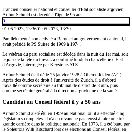
L'ancien conseiller national et conseiller d'Etat socialiste argovien
Arthur Schmid est décédé à l'âge de 95 ans.
0
01.05.2023, 13:36
01.05.2023, 13:39
Parallèlement à son activité à Berne et au gouvernement cantonal, il
avait présidé le PS Suisse de 1969 à 1974.
Le vétéran du parti socialiste est décédé dans la nuit du 1er mai, soit
le jour de la fête du travail, a confirmé lundi la chancellerie d'Etat
d'Argovie, interrogée par Keystone-ATS.
Arthur Schmid était né le 25 janvier 1928 à Oberentfelden (AG).
Après des études de droit à l'université de Zurich, il a d'abord
travaillé comme secrétaire au tribunal de district de Kulm, puis
comme secrétaire général à la direction argovienne de la santé.
Candidat au Conseil fédéral il y a 50 ans
Arthur Schmid a été élu en 1959 au National, où il a effectué cinq
législatures complètes. Il n'a en revanche pas réussi à faire une très
grande carrière dans la politique nationale. En 1973, il a été battu par
le Soleurois Willi Ritschard lors des élections au Conseil fédéral en