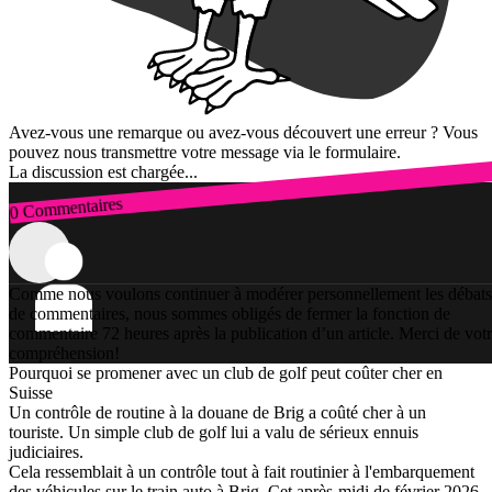
Avez-vous une remarque ou avez-vous découvert une erreur ? Vous
pouvez nous transmettre votre message via le formulaire.
La discussion est chargée...
0 Commentaires
Connexion
Comme nous voulons continuer à modérer personnellement les débats
de commentaires, nous sommes obligés de fermer la fonction de
commentaire 72 heures après la publication d’un article. Merci de vot
compréhension!
Pourquoi se promener avec un club de golf peut coûter cher en
Suisse
Un contrôle de routine à la douane de Brig a coûté cher à un
touriste. Un simple club de golf lui a valu de sérieux ennuis
judiciaires.
Cela ressemblait à un contrôle tout à fait routinier à l'embarquement
des véhicules sur le train auto à Brig. Cet après-midi de février 2026,