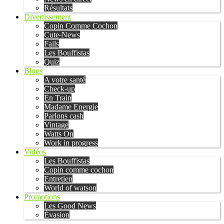
Résultats
Divertissement
Copin Comme Cochon
Cute-News
Fails
Les Bouffistas
Quiz
Blogs
A votre santé
Check-up
En Train
Madame Energie
Parlons cash
Vintage
Watts On
Work in progress
Vidéos
Les Bouffistas
Copin comme cochon
Entretien
World of watson
Promotions
Les Good News
Évasion