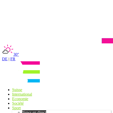
30°
DE
|
FR
Suisse
International
Economie
Société
Sport
News en direct