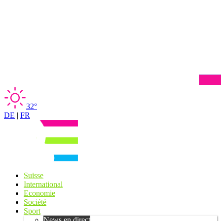
32°
DE
|
FR
Suisse
International
Economie
Société
Sport
News en direct