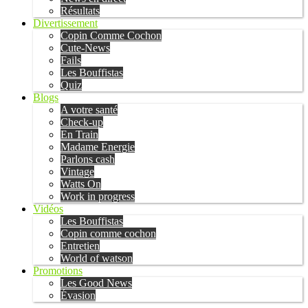
Résultats
Divertissement
Copin Comme Cochon
Cute-News
Fails
Les Bouffistas
Quiz
Blogs
A votre santé
Check-up
En Train
Madame Energie
Parlons cash
Vintage
Watts On
Work in progress
Vidéos
Les Bouffistas
Copin comme cochon
Entretien
World of watson
Promotions
Les Good News
Évasion