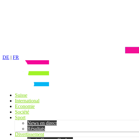
DE
|
FR
Suisse
International
Economie
Société
Sport
News en direct
Résultats
Divertissement