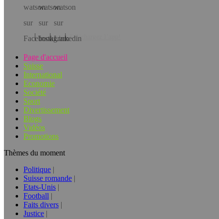
Téléchargez l’app!
Page d'accueil
Suisse
International
Economie
Société
Sport
Divertissement
Blogs
Vidéos
Promotions
Thèmes du moment
Politique
Suisse romande
Etats-Unis
Football
Faits divers
Justice