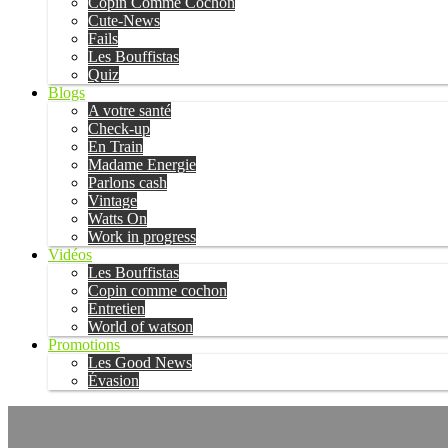
Copin Comme Cochon
Cute-News
Fails
Les Bouffistas
Quiz
Blogs
A votre santé
Check-up
En Train
Madame Energie
Parlons cash
Vintage
Watts On
Work in progress
Vidéos
Les Bouffistas
Copin comme cochon
Entretien
World of watson
Promotions
Les Good News
Évasion