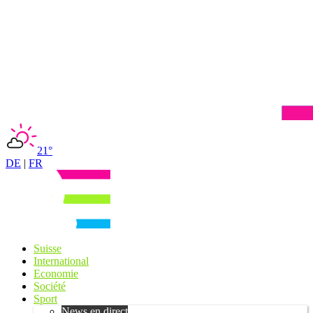
21°
DE
|
FR
Suisse
International
Economie
Société
Sport
News en direct