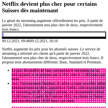
Netflix devient plus cher pour certains
Suisses dès maintenant
Le géant du streaming augmente officiellement les prix. A partir de
janvier 2022, l'abonnement sera plus cher de deux, respectivement
trois francs.
0
09.12.2021, 09:46
09.12.2021, 16:16
Netflix augmente les prix pour les abonnés suisses. Le service de
streaming a informé ses clients qu'à partir de janvier 2022,
l'abonnement sera plus cher de deux, respectivement trois francs. Il
propose trois abonnements différents: Base, Standard et Premium.
Le prix du modèle de base, qui permet le streaming sur un
seul appareil et ne propose pas la HD, reste à 11,90 francs par
mois.
Avec l'abonnement Standard, le même compte peut être utilisé
simultanément sur deux appareils et Netflix offre la possibilité
de streaming en HD. Jusqu'à présent, cet abonnement coûtait
16,90 francs. A partir du 9 janvier 2022, les clients en Suisse
paieront désormais 18,90 francs par mois.