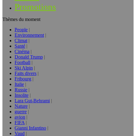
Promotions
Thèmes du moment
People
Environnement
Climat
Santé
Cinéma
Donald Trump
Football
Ski Alpin
Faits divers
Fribourg
Italie
Russie
Insolite
Lara Gut-Behrami
Nature
guerre
avion
FIFA
Gianni Infantino
Vaud