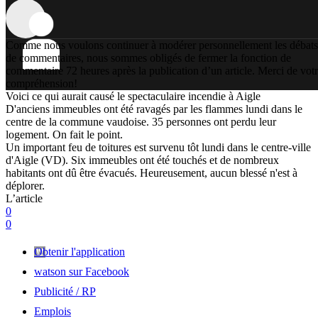
Comme nous voulons continuer à modérer personnellement les débats
de commentaires, nous sommes obligés de fermer la fonction de
commentaire 72 heures après la publication d’un article. Merci de vot
compréhension!
Voici ce qui aurait causé le spectaculaire incendie à Aigle
D'anciens immeubles ont été ravagés par les flammes lundi dans le
centre de la commune vaudoise. 35 personnes ont perdu leur
logement. On fait le point.
Un important feu de toitures est survenu tôt lundi dans le centre-ville
d'Aigle (VD). Six immeubles ont été touchés et de nombreux
habitants ont dû être évacués. Heureusement, aucun blessé n'est à
déplorer.
L’article
0
0
Obtenir l'application
watson sur Facebook
Publicité / RP
Emplois