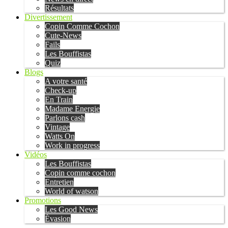
Résultats
Divertissement
Copin Comme Cochon
Cute-News
Fails
Les Bouffistas
Quiz
Blogs
A votre santé
Check-up
En Train
Madame Energie
Parlons cash
Vintage
Watts On
Work in progress
Vidéos
Les Bouffistas
Copin comme cochon
Entretien
World of watson
Promotions
Les Good News
Évasion