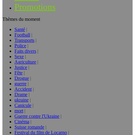
Promotions
Thèmes du moment
Santé
Football
Transports
Police
Faits divers
Sexe
Agriculture
Justice
Fête
Drogue
guerre
Accident
Drame
ukraine
Canicule
mort
Guerre contre l'Ukraine
Cinéma
Suisse romande
Festival du film de Locarno