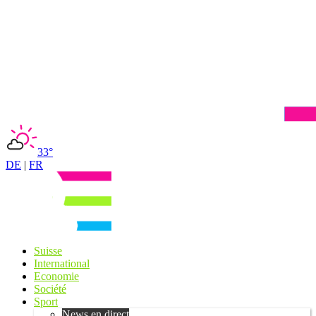
33°
DE
|
FR
Suisse
International
Economie
Société
Sport
News en direct