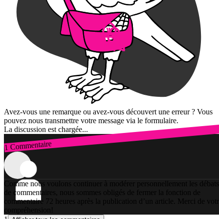
Avez-vous une remarque ou avez-vous découvert une erreur ? Vous
pouvez nous transmettre votre message via le formulaire.
La discussion est chargée...
1 Commentaire
Connexion
Comme nous voulons continuer à modérer personnellement les débats
de commentaires, nous sommes obligés de fermer la fonction de
commentaire 72 heures après la publication d’un article. Merci de vot
compréhension!