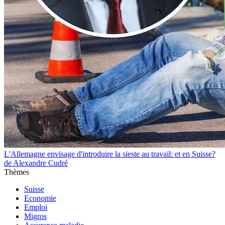
L'Allemagne envisage d'introduire la sieste au travail: et en Suisse?
de Alexandre Cudré
Thèmes
Suisse
Economie
Emploi
Migros