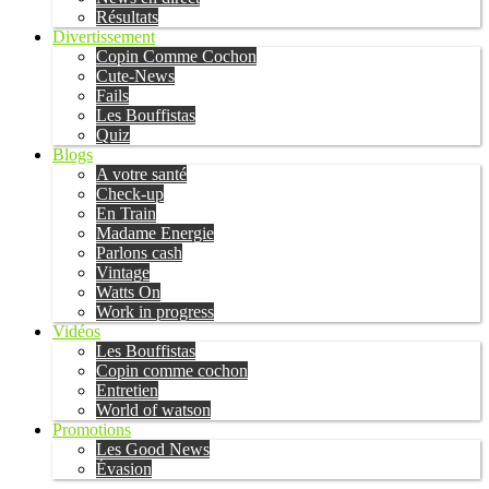
Résultats
Divertissement
Copin Comme Cochon
Cute-News
Fails
Les Bouffistas
Quiz
Blogs
A votre santé
Check-up
En Train
Madame Energie
Parlons cash
Vintage
Watts On
Work in progress
Vidéos
Les Bouffistas
Copin comme cochon
Entretien
World of watson
Promotions
Les Good News
Évasion